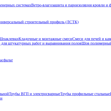
женерных системах
Ветро-влагозащита и пароизоляция кровли и 
ниверсальный строительный профиль (ЛСТК)
Шпаклевки
Кладочные и монтажные смеси
Смеси для печей и ка
для штукатурных работ и выравнивания полов
Шов полимерны
 асфальт
льной
Трубы ВГП и электросварные
Трубы профильные стальные
ли