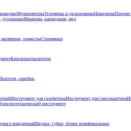
проводки
Мультиметры
Угломеры и уклономеры
Нивелиры
Прочие
, угольники
Маркеры, карандаши, мел
 малярные, помосты
Стремянки
умент
Краскораспылители
патели, скребки
иткой
Инструмент для газобетона
Инструмент для гипсокартона
И
Электротехнический инструмент
умага наждачная
Шкурка, губки, блоки шлифовальные