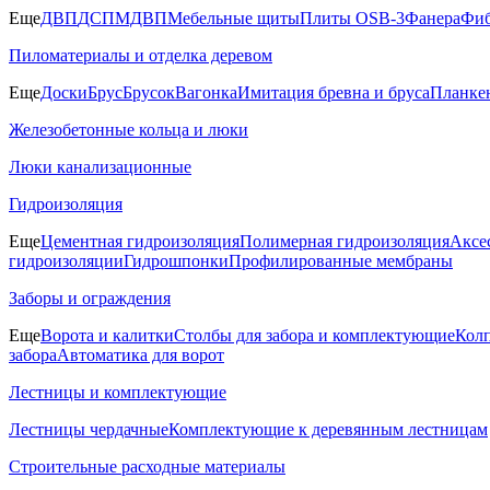
Еще
ДВП
ДСП
МДВП
Мебельные щиты
Плиты OSB-3
Фанера
Фиб
Пиломатериалы и отделка деревом
Еще
Доски
Брус
Брусок
Вагонка
Имитация бревна и бруса
Планке
Железобетонные кольца и люки
Люки канализационные
Гидроизоляция
Еще
Цементная гидроизоляция
Полимерная гидроизоляция
Аксе
гидроизоляции
Гидрошпонки
Профилированные мембраны
Заборы и ограждения
Еще
Ворота и калитки
Столбы для забора и комплектующие
Колп
забора
Автоматика для ворот
Лестницы и комплектующие
Лестницы чердачные
Комплектующие к деревянным лестницам
Строительные расходные материалы