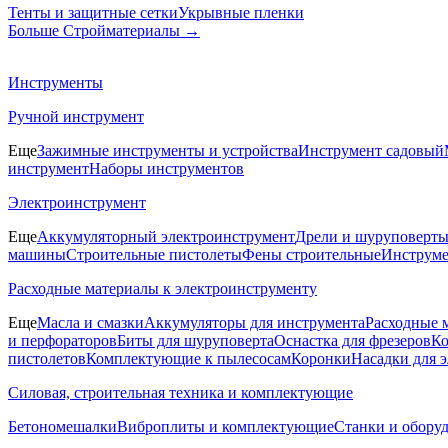
Тенты и защитные сетки
Укрывные пленки
Больше Стройматериалы
→
Инструменты
Ручной инструмент
Еще
Зажимные инструменты и устройства
Инструмент садовый
инструмент
Наборы инструментов
Электроинструмент
Еще
Аккумуляторный электроинструмент
Дрели и шуруповерт
машины
Строительные пистолеты
Фены строительные
Инструме
Расходные материалы к электроинструменту
Еще
Масла и смазки
Аккумуляторы для инструмента
Расходные 
и перфораторов
Биты для шуруповерта
Оснастка для фрезеров
Ко
пистолетов
Комплектующие к пылесосам
Коронки
Насадки для 
Силовая, строительная техника и комплектующие
Бетономешалки
Виброплиты и комплектующие
Станки и обору