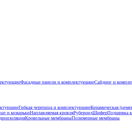
лектующие
Фасадные панели и комплектующие
Сайдинг и компл
ектующие
Гибкая черепица и комплектующие
Керамическая (цеме
ат и козырьки
Наплавляемая кровля
Рубероид
Шифер
Подшивка к
дроизоляция
Кровельные мембраны
Полимерные мембраны