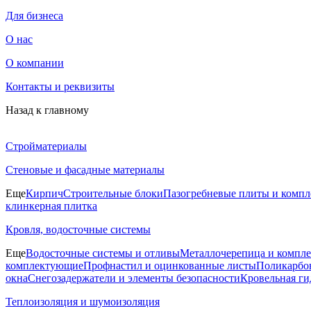
Для бизнеса
О нас
О компании
Контакты и реквизиты
Назад к главному
Стройматериалы
Стеновые и фасадные материалы
Еще
Кирпич
Строительные блоки
Пазогребневые плиты и комп
клинкерная плитка
Кровля, водосточные системы
Еще
Водосточные системы и отливы
Металлочерепица и компл
комплектующие
Профнастил и оцинкованные листы
Поликарбон
окна
Снегозадержатели и элементы безопасности
Кровельная ги
Теплоизоляция и шумоизоляция