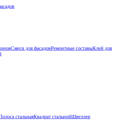
фасадов
минов
Смеси для фасадов
Ремонтные составы
Клей для
й
Полоса стальная
Квадрат стальной
Швеллер