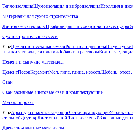
Теплоизоляция
Шумоизоляция и виброизоляция
Изоляция в ин
Материалы для сухого строительства
Листовые материалы
Профиль для гипсокартона и аксессуары
У
Сухие строительные смеси
Еще
Цементно-песчаные смеси
Ровнители для пола
Штукатурки
плитки
Затирки для плитки
Добавки в растворы
Комплектующие 
Цемент и сыпучие материалы
Цемент
Песок
Керамзит
Мел, гипс, глина, известь
Щебень, отсев,
Сваи
Сваи забивные
Винтовые сваи и комплектующие
Металлопрокат
Еще
Арматура и комплектующие
Сетки армирующие
Уголок ста
стальной
Двутавр
Лист стальной
Лист рифленый
Закладные дета
Древесно-плитные материалы