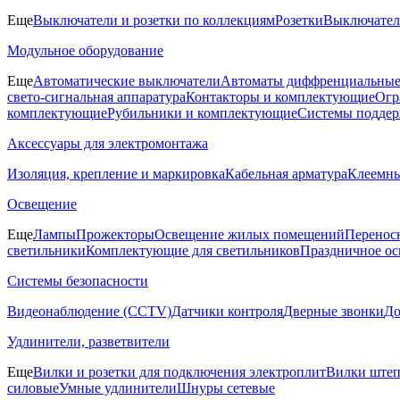
Еще
Выключатели и розетки по коллекциям
Розетки
Выключате
Модульное оборудование
Еще
Автоматические выключатели
Автоматы диффренциальные
свето-сигнальная аппаратура
Контакторы и комплектующие
Огр
комплектующие
Рубильники и комплектующие
Системы поддер
Аксессуары для электромонтажа
Изоляция, крепление и маркировка
Кабельная арматура
Клеемн
Освещение
Еще
Лампы
Прожекторы
Освещение жилых помещений
Перенос
светильники
Комплектующие для светильников
Праздничное о
Системы безопасности
Видеонаблюдение (CCTV)
Датчики контроля
Дверные звонки
Д
Удлинители, разветвители
Еще
Вилки и розетки для подключения электроплит
Вилки штеп
силовые
Умные удлинители
Шнуры сетевые