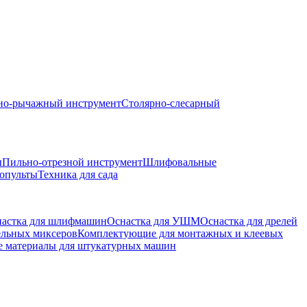
но-рычажный инструмент
Столярно-слесарный
ы
Пильно-отрезной инструмент
Шлифовальные
опульты
Техника для сада
астка для шлифмашин
Оснастка для УШМ
Оснастка для дрелей
ельных миксеров
Комплектующие для монтажных и клеевых
е материалы для штукатурных машин