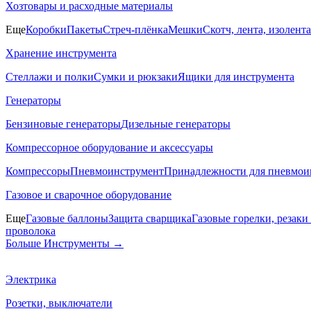
Хозтовары и расходные материалы
Еще
Коробки
Пакеты
Стреч-плёнка
Мешки
Скотч, лента, изолента
Хранение инструмента
Стеллажи и полки
Сумки и рюкзаки
Ящики для инструмента
Генераторы
Бензиновые генераторы
Дизельные генераторы
Компрессорное оборудование и аксессуары
Компрессоры
Пневмоинструмент
Принадлежности для пневмои
Газовое и сварочное оборудование
Еще
Газовые баллоны
Защита сварщика
Газовые горелки, резак
проволока
Больше Инструменты
→
Электрика
Розетки, выключатели