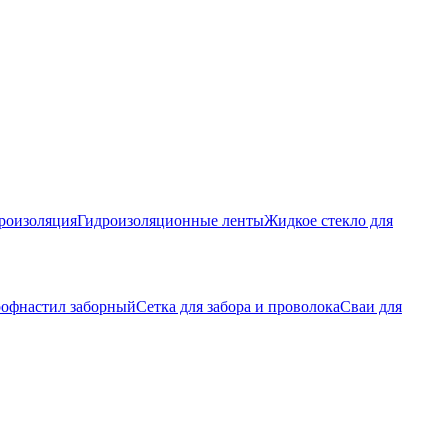
роизоляция
Гидроизоляционные ленты
Жидкое стекло для
офнастил заборный
Сетка для забора и проволока
Сваи для