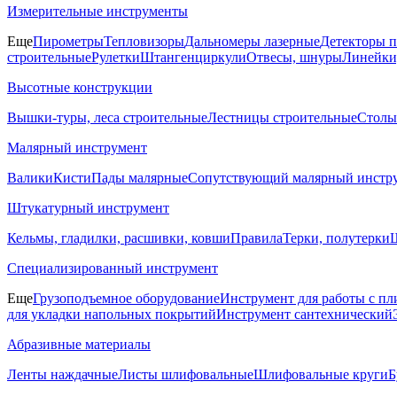
Измерительные инструменты
Еще
Пирометры
Тепловизоры
Дальномеры лазерные
Детекторы 
строительные
Рулетки
Штангенциркули
Отвесы, шнуры
Линейки
Высотные конструкции
Вышки-туры, леса строительные
Лестницы строительные
Столы
Малярный инструмент
Валики
Кисти
Пады малярные
Сопутствующий малярный инстр
Штукатурный инструмент
Кельмы, гладилки, расшивки, ковши
Правила
Терки, полутерки
Ш
Специализированный инструмент
Еще
Грузоподъемное оборудование
Инструмент для работы с пл
для укладки напольных покрытий
Инструмент сантехнический
Абразивные материалы
Ленты наждачные
Листы шлифовальные
Шлифовальные круги
Б