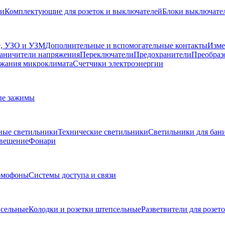
ли
Комплектующие для розеток и выключателей
Блоки выключател
, УЗО и УЗМ
Дополнительные и вспомогательные контакты
Изме
аничители напряжения
Переключатели
Предохранители
Преобраз
жания микроклимата
Счетчики электроэнергии
ые зажимы
ные светильники
Технические светильники
Светильники для бани
свещение
Фонари
омофоны
Системы доступа и связи
сельные
Колодки и розетки штепсельные
Разветвители для розет