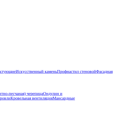
ектующие
Искусственный камень
Профнастил стеновой
Фасадная
нтно-песчаная) черепица
Ондулин и
ровли
Кровельная вентиляция
Мансардные