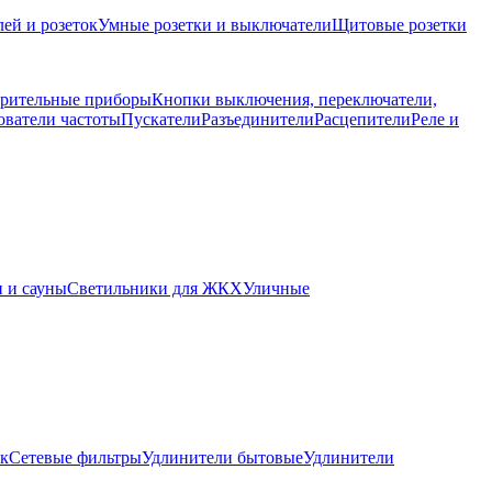
ей и розеток
Умные розетки и выключатели
Щитовые розетки
рительные приборы
Кнопки выключения, переключатели,
ователи частоты
Пускатели
Разъединители
Расцепители
Реле и
 и сауны
Светильники для ЖКХ
Уличные
ок
Сетевые фильтры
Удлинители бытовые
Удлинители