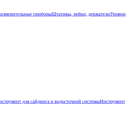
 измерительные приборы
Штативы, рейки, держатели
Уровни
нструмент для сайдинга и водосточной системы
Инструмент