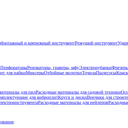
Монтажный и крепежный инструмент
Режущий инструмент
Удар
ы
Перфораторы
Реноваторы, граверы, мфу
Электрорубанки
Фрезер
нт для пайки
Миксеры
Отбойные молотки
Точила
Пылесосы
Краск
материалы для пил
Расходные материалы для садовой техники
Осн
мплектующие для виброплит
Круги и диски
Венчики для строит
электроинструмента
Расходные материалы для нейлеров
Расходны
дование