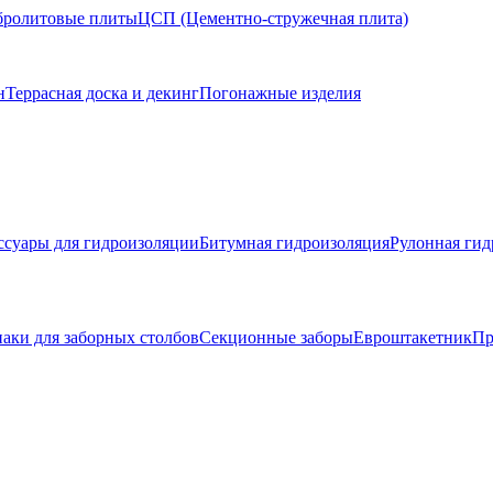
ролитовые плиты
ЦСП (Цементно-стружечная плита)
н
Террасная доска и декинг
Погонажные изделия
ссуары для гидроизоляции
Битумная гидроизоляция
Рулонная гид
аки для заборных столбов
Секционные заборы
Евроштакетник
Пр