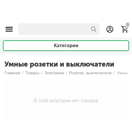
0
Категории
Умные розетки и выключатели
Главная
/
Товары
/
Электрика
/
Розетки, выключатели
/
Умные 
В этой категории нет товаров