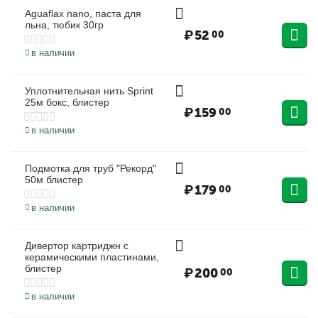
Aguaflax nano, паста для
льна, тюбик 30гр
₽
52
00
в наличии
Уплотнительная нить Sprint
25м бокс, блистер
₽
159
00
в наличии
Подмотка для труб "Рекорд"
50м блистер
₽
179
00
в наличии
Дивертор картриджн с
керамическими пластинами,
блистер
₽
200
00
в наличии