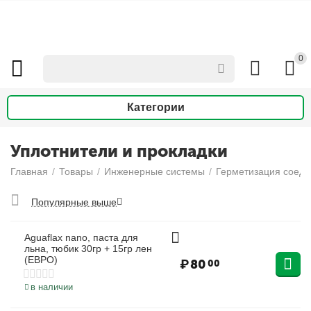
0
Категории
Уплотнители и прокладки
Главная
/
Товары
/
Инженерные системы
/
Герметизация соеди
Популярные выше
Aguaflax nano, паста для
льна, тюбик 30гр + 15гр лен
(ЕВРО)
₽
80
00
в наличии