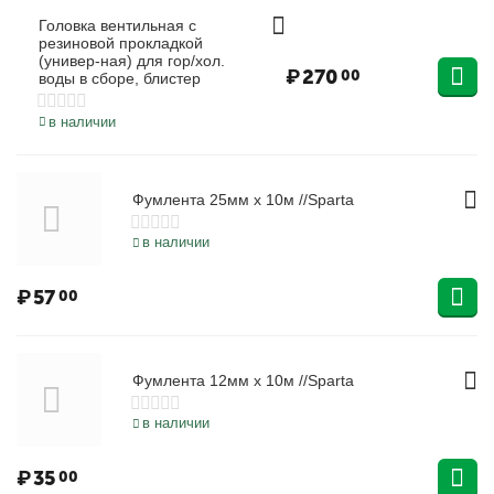
Головка вентильная с
резиновой прокладкой
(универ-ная) для гор/хол.
₽
270
00
воды в сборе, блистер
в наличии
Фумлента 25мм х 10м //Sparta
в наличии
₽
57
00
Фумлента 12мм х 10м //Sparta
в наличии
₽
35
00