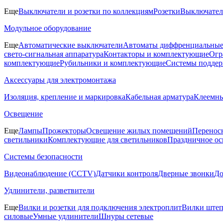
Еще
Выключатели и розетки по коллекциям
Розетки
Выключате
Модульное оборудование
Еще
Автоматические выключатели
Автоматы диффренциальные
свето-сигнальная аппаратура
Контакторы и комплектующие
Огр
комплектующие
Рубильники и комплектующие
Системы поддер
Аксессуары для электромонтажа
Изоляция, крепление и маркировка
Кабельная арматура
Клеемн
Освещение
Еще
Лампы
Прожекторы
Освещение жилых помещений
Перенос
светильники
Комплектующие для светильников
Праздничное о
Системы безопасности
Видеонаблюдение (CCTV)
Датчики контроля
Дверные звонки
Д
Удлинители, разветвители
Еще
Вилки и розетки для подключения электроплит
Вилки штеп
силовые
Умные удлинители
Шнуры сетевые