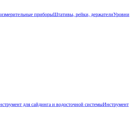
 измерительные приборы
Штативы, рейки, держатели
Уровни
нструмент для сайдинга и водосточной системы
Инструмент