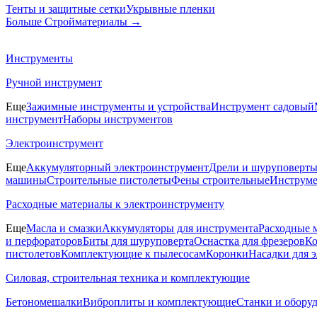
Тенты и защитные сетки
Укрывные пленки
Больше Стройматериалы
→
Инструменты
Ручной инструмент
Еще
Зажимные инструменты и устройства
Инструмент садовый
инструмент
Наборы инструментов
Электроинструмент
Еще
Аккумуляторный электроинструмент
Дрели и шуруповерт
машины
Строительные пистолеты
Фены строительные
Инструме
Расходные материалы к электроинструменту
Еще
Масла и смазки
Аккумуляторы для инструмента
Расходные 
и перфораторов
Биты для шуруповерта
Оснастка для фрезеров
Ко
пистолетов
Комплектующие к пылесосам
Коронки
Насадки для 
Силовая, строительная техника и комплектующие
Бетономешалки
Виброплиты и комплектующие
Станки и обору