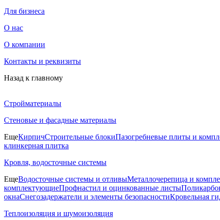
Для бизнеса
О нас
О компании
Контакты и реквизиты
Назад к главному
Стройматериалы
Стеновые и фасадные материалы
Еще
Кирпич
Строительные блоки
Пазогребневые плиты и комп
клинкерная плитка
Кровля, водосточные системы
Еще
Водосточные системы и отливы
Металлочерепица и компл
комплектующие
Профнастил и оцинкованные листы
Поликарбон
окна
Снегозадержатели и элементы безопасности
Кровельная ги
Теплоизоляция и шумоизоляция