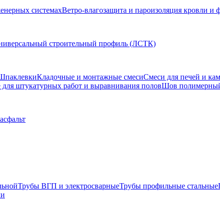
женерных системах
Ветро-влагозащита и пароизоляция кровли и 
ниверсальный строительный профиль (ЛСТК)
Шпаклевки
Кладочные и монтажные смеси
Смеси для печей и ка
для штукатурных работ и выравнивания полов
Шов полимерны
 асфальт
льной
Трубы ВГП и электросварные
Трубы профильные стальные
ли