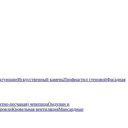
ектующие
Искусственный камень
Профнастил стеновой
Фасадная
нтно-песчаная) черепица
Ондулин и
ровли
Кровельная вентиляция
Мансардные