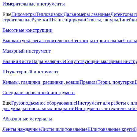
Измерительные инструменты
Еще
Пирометры
Тепловизоры
Дальномеры лазерные
Детекторы 
строительные
Рулетки
Штангенциркули
Отвесы, шнуры
Линейки
Высотные конструкции
Вышки-туры, леса строительные
Лестницы строительные
Столы
Малярный инструмент
Валики
Кисти
Пады малярные
Сопутствующий малярный инстр
Штукатурный инструмент
Кельмы, гладилки, расшивки, ковши
Правила
Терки, полутерки
Ш
Специализированный инструмент
Еще
Грузоподъемное оборудование
Инструмент для работы с пл
для укладки напольных покрытий
Инструмент сантехнический
Абразивные материалы
Ленты наждачные
Листы шлифовальные
Шлифовальные круги
Б