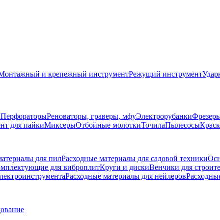
Монтажный и крепежный инструмент
Режущий инструмент
Удар
ы
Перфораторы
Реноваторы, граверы, мфу
Электрорубанки
Фрезер
нт для пайки
Миксеры
Отбойные молотки
Точила
Пылесосы
Краск
материалы для пил
Расходные материалы для садовой техники
Осн
мплектующие для виброплит
Круги и диски
Венчики для строит
электроинструмента
Расходные материалы для нейлеров
Расходны
дование