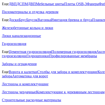
Еще
ДВП
ДСП
МДВП
Мебельные щиты
Плиты OSB-3
Фанера
Фиб
Пиломатериалы и отделка деревом
Еще
Доски
Брус
Брусок
Вагонка
Имитация бревна и бруса
Планке
Железобетонные кольца и люки
Люки канализационные
Гидроизоляция
Еще
Цементная гидроизоляция
Полимерная гидроизоляция
Аксе
гидроизоляции
Гидрошпонки
Профилированные мембраны
Заборы и ограждения
Еще
Ворота и калитки
Столбы для забора и комплектующие
Колп
забора
Автоматика для ворот
Лестницы и комплектующие
Лестницы чердачные
Комплектующие к деревянным лестницам
Строительные расходные материалы