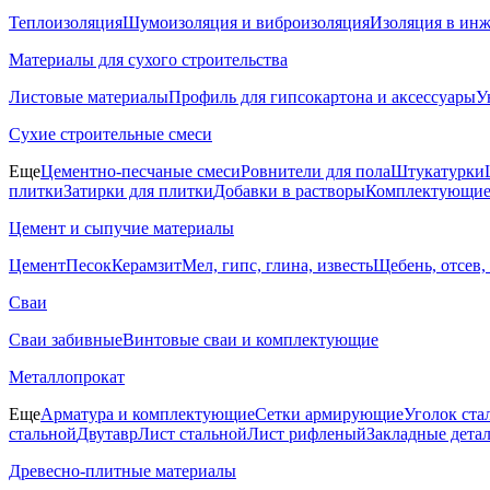
Теплоизоляция
Шумоизоляция и виброизоляция
Изоляция в ин
Материалы для сухого строительства
Листовые материалы
Профиль для гипсокартона и аксессуары
У
Сухие строительные смеси
Еще
Цементно-песчаные смеси
Ровнители для пола
Штукатурки
плитки
Затирки для плитки
Добавки в растворы
Комплектующие 
Цемент и сыпучие материалы
Цемент
Песок
Керамзит
Мел, гипс, глина, известь
Щебень, отсев,
Сваи
Сваи забивные
Винтовые сваи и комплектующие
Металлопрокат
Еще
Арматура и комплектующие
Сетки армирующие
Уголок ста
стальной
Двутавр
Лист стальной
Лист рифленый
Закладные дета
Древесно-плитные материалы