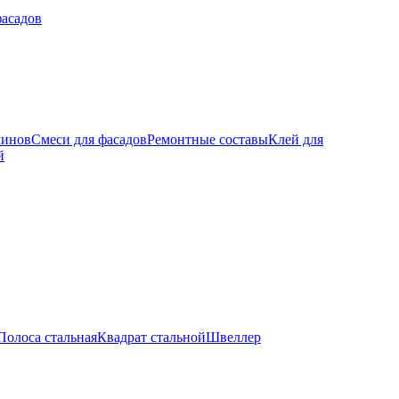
фасадов
минов
Смеси для фасадов
Ремонтные составы
Клей для
й
Полоса стальная
Квадрат стальной
Швеллер