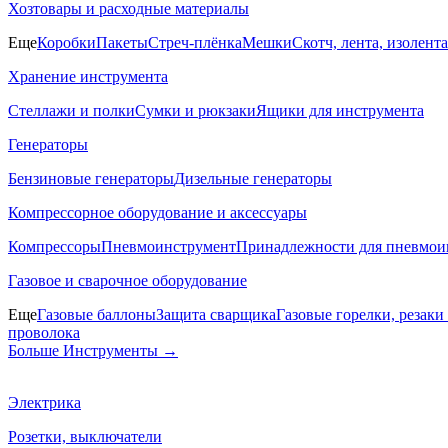
Хозтовары и расходные материалы
Еще
Коробки
Пакеты
Стреч-плёнка
Мешки
Скотч, лента, изолента
Хранение инструмента
Стеллажи и полки
Сумки и рюкзаки
Ящики для инструмента
Генераторы
Бензиновые генераторы
Дизельные генераторы
Компрессорное оборудование и аксессуары
Компрессоры
Пневмоинструмент
Принадлежности для пневмои
Газовое и сварочное оборудование
Еще
Газовые баллоны
Защита сварщика
Газовые горелки, резак
проволока
Больше Инструменты
→
Электрика
Розетки, выключатели