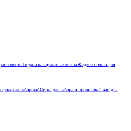
роизоляция
Гидроизоляционные ленты
Жидкое стекло для
офнастил заборный
Сетка для забора и проволока
Сваи для