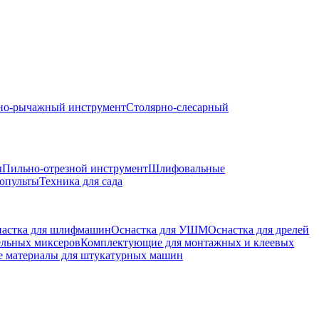
но-рычажный инструмент
Столярно-слесарный
ы
Пильно-отрезной инструмент
Шлифовальные
опульты
Техника для сада
астка для шлифмашин
Оснастка для УШМ
Оснастка для дрелей
ельных миксеров
Комплектующие для монтажных и клеевых
е материалы для штукатурных машин