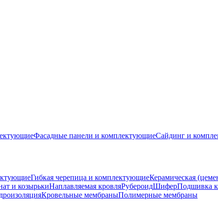
лектующие
Фасадные панели и комплектующие
Сайдинг и компл
ектующие
Гибкая черепица и комплектующие
Керамическая (цеме
ат и козырьки
Наплавляемая кровля
Рубероид
Шифер
Подшивка к
дроизоляция
Кровельные мембраны
Полимерные мембраны