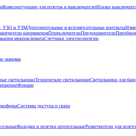
ли
Комплектующие для розеток и выключателей
Блоки выключател
, УЗО и УЗМ
Дополнительные и вспомогательные контакты
Изме
аничители напряжения
Переключатели
Предохранители
Преобраз
жания микроклимата
Счетчики электроэнергии
ые зажимы
ные светильники
Технические светильники
Светильники для бани
свещение
Фонари
омофоны
Системы доступа и связи
сельные
Колодки и розетки штепсельные
Разветвители для розет