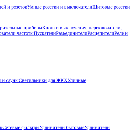
ей и розеток
Умные розетки и выключатели
Щитовые розетки
рительные приборы
Кнопки выключения, переключатели,
ователи частоты
Пускатели
Разъединители
Расцепители
Реле и
 и сауны
Светильники для ЖКХ
Уличные
ок
Сетевые фильтры
Удлинители бытовые
Удлинители