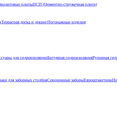
ролитовые плиты
ЦСП (Цементно-стружечная плита)
н
Террасная доска и декинг
Погонажные изделия
ссуары для гидроизоляции
Битумная гидроизоляция
Рулонная гид
аки для заборных столбов
Секционные заборы
Евроштакетник
Пр