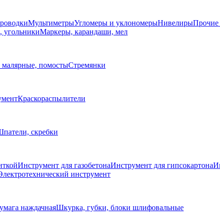
проводки
Мультиметры
Угломеры и уклономеры
Нивелиры
Прочие
, угольники
Маркеры, карандаши, мел
 малярные, помосты
Стремянки
умент
Краскораспылители
патели, скребки
иткой
Инструмент для газобетона
Инструмент для гипсокартона
И
Электротехнический инструмент
умага наждачная
Шкурка, губки, блоки шлифовальные