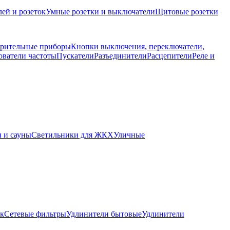
ей и розеток
Умные розетки и выключатели
Щитовые розетки
рительные приборы
Кнопки выключения, переключатели,
ователи частоты
Пускатели
Разъединители
Расцепители
Реле и
 и сауны
Светильники для ЖКХ
Уличные
ок
Сетевые фильтры
Удлинители бытовые
Удлинители