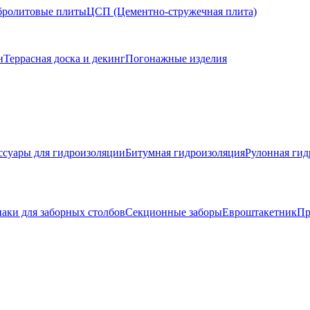
ролитовые плиты
ЦСП (Цементно-стружечная плита)
н
Террасная доска и декинг
Погонажные изделия
ссуары для гидроизоляции
Битумная гидроизоляция
Рулонная гид
аки для заборных столбов
Секционные заборы
Евроштакетник
Пр