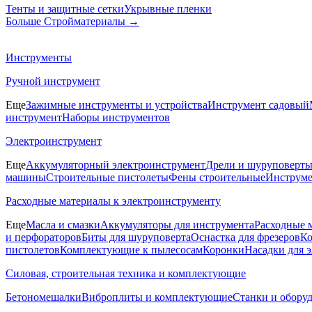
Тенты и защитные сетки
Укрывные пленки
Больше Стройматериалы
→
Инструменты
Ручной инструмент
Еще
Зажимные инструменты и устройства
Инструмент садовый
инструмент
Наборы инструментов
Электроинструмент
Еще
Аккумуляторный электроинструмент
Дрели и шуруповерт
машины
Строительные пистолеты
Фены строительные
Инструме
Расходные материалы к электроинструменту
Еще
Масла и смазки
Аккумуляторы для инструмента
Расходные 
и перфораторов
Биты для шуруповерта
Оснастка для фрезеров
Ко
пистолетов
Комплектующие к пылесосам
Коронки
Насадки для 
Силовая, строительная техника и комплектующие
Бетономешалки
Виброплиты и комплектующие
Станки и обору