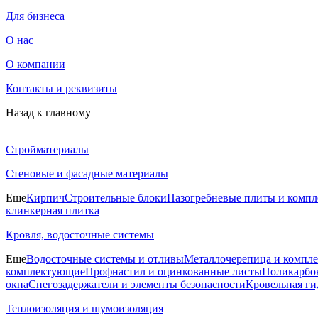
Для бизнеса
О нас
О компании
Контакты и реквизиты
Назад к главному
Стройматериалы
Стеновые и фасадные материалы
Еще
Кирпич
Строительные блоки
Пазогребневые плиты и комп
клинкерная плитка
Кровля, водосточные системы
Еще
Водосточные системы и отливы
Металлочерепица и компл
комплектующие
Профнастил и оцинкованные листы
Поликарбон
окна
Снегозадержатели и элементы безопасности
Кровельная ги
Теплоизоляция и шумоизоляция