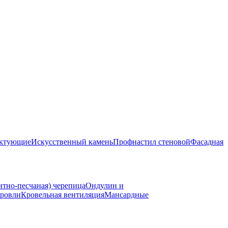
ектующие
Искусственный камень
Профнастил стеновой
Фасадная
нтно-песчаная) черепица
Ондулин и
ровли
Кровельная вентиляция
Мансардные