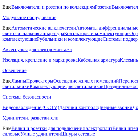
Еще
Выключатели и розетки по коллекциям
Розетки
Выключате
Модульное оборудование
Еще
Автоматические выключатели
Автоматы диффренциальные
свето-сигнальная аппаратура
Контакторы и комплектующие
Огр
комплектующие
Рубильники и комплектующие
Системы поддер
Аксессуары для электромонтажа
Изоляция, крепление и маркировка
Кабельная арматура
Клеемн
Освещение
Еще
Лампы
Прожекторы
Освещение жилых помещений
Перенос
светильники
Комплектующие для светильников
Праздничное о
Системы безопасности
Видеонаблюдение (CCTV)
Датчики контроля
Дверные звонки
Д
Удлинители, разветвители
Еще
Вилки и розетки для подключения электроплит
Вилки штеп
силовые
Умные удлинители
Шнуры сетевые