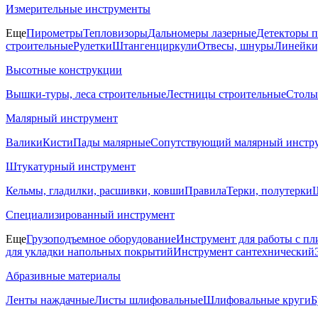
Измерительные инструменты
Еще
Пирометры
Тепловизоры
Дальномеры лазерные
Детекторы 
строительные
Рулетки
Штангенциркули
Отвесы, шнуры
Линейки
Высотные конструкции
Вышки-туры, леса строительные
Лестницы строительные
Столы
Малярный инструмент
Валики
Кисти
Пады малярные
Сопутствующий малярный инстр
Штукатурный инструмент
Кельмы, гладилки, расшивки, ковши
Правила
Терки, полутерки
Ш
Специализированный инструмент
Еще
Грузоподъемное оборудование
Инструмент для работы с пл
для укладки напольных покрытий
Инструмент сантехнический
Абразивные материалы
Ленты наждачные
Листы шлифовальные
Шлифовальные круги
Б