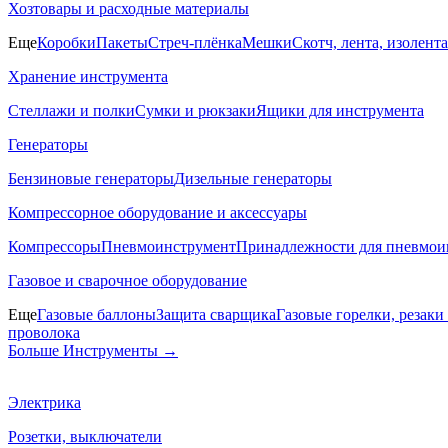
Хозтовары и расходные материалы
Еще
Коробки
Пакеты
Стреч-плёнка
Мешки
Скотч, лента, изолента
Хранение инструмента
Стеллажи и полки
Сумки и рюкзаки
Ящики для инструмента
Генераторы
Бензиновые генераторы
Дизельные генераторы
Компрессорное оборудование и аксессуары
Компрессоры
Пневмоинструмент
Принадлежности для пневмои
Газовое и сварочное оборудование
Еще
Газовые баллоны
Защита сварщика
Газовые горелки, резак
проволока
Больше Инструменты
→
Электрика
Розетки, выключатели