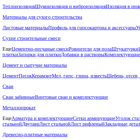
Теплоизоляция
Шумоизоляция и виброизоляция
Изоляция в ин
Материалы для сухого строительства
Листовые материалы
Профиль для гипсокартона и аксессуары
У
Сухие строительные смеси
Еще
Цементно-песчаные смеси
Ровнители для пола
Штукатурки
плитки
Затирки для плитки
Добавки в растворы
Комплектующие 
Цемент и сыпучие материалы
Цемент
Песок
Керамзит
Мел, гипс, глина, известь
Щебень, отсев,
Сваи
Сваи забивные
Винтовые сваи и комплектующие
Металлопрокат
Еще
Арматура и комплектующие
Сетки армирующие
Уголок ста
стальной
Двутавр
Лист стальной
Лист рифленый
Закладные дета
Древесно-плитные материалы