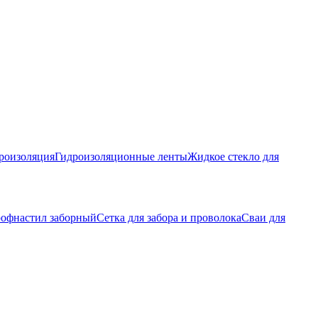
роизоляция
Гидроизоляционные ленты
Жидкое стекло для
офнастил заборный
Сетка для забора и проволока
Сваи для