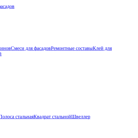
фасадов
минов
Смеси для фасадов
Ремонтные составы
Клей для
й
Полоса стальная
Квадрат стальной
Швеллер