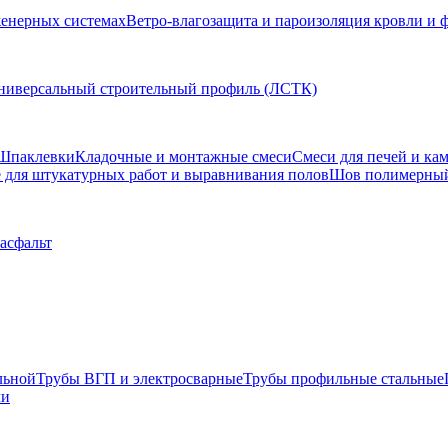
женерных системах
Ветро-влагозащита и пароизоляция кровли и 
ниверсальный строительный профиль (ЛСТК)
Шпаклевки
Кладочные и монтажные смеси
Смеси для печей и ка
для штукатурных работ и выравнивания полов
Шов полимерны
 асфальт
льной
Трубы ВГП и электросварные
Трубы профильные стальные
ли