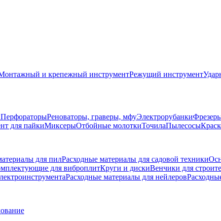
Монтажный и крепежный инструмент
Режущий инструмент
Удар
ы
Перфораторы
Реноваторы, граверы, мфу
Электрорубанки
Фрезер
нт для пайки
Миксеры
Отбойные молотки
Точила
Пылесосы
Краск
материалы для пил
Расходные материалы для садовой техники
Осн
мплектующие для виброплит
Круги и диски
Венчики для строит
электроинструмента
Расходные материалы для нейлеров
Расходны
дование