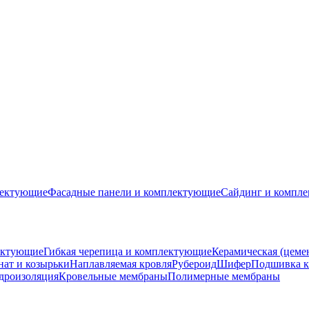
лектующие
Фасадные панели и комплектующие
Сайдинг и компл
ектующие
Гибкая черепица и комплектующие
Керамическая (цеме
ат и козырьки
Наплавляемая кровля
Рубероид
Шифер
Подшивка к
дроизоляция
Кровельные мембраны
Полимерные мембраны