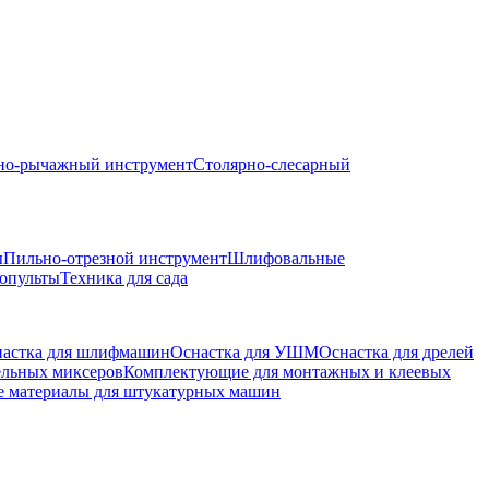
но-рычажный инструмент
Столярно-слесарный
ы
Пильно-отрезной инструмент
Шлифовальные
опульты
Техника для сада
астка для шлифмашин
Оснастка для УШМ
Оснастка для дрелей
ельных миксеров
Комплектующие для монтажных и клеевых
е материалы для штукатурных машин