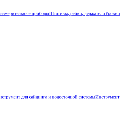
 измерительные приборы
Штативы, рейки, держатели
Уровни
нструмент для сайдинга и водосточной системы
Инструмент