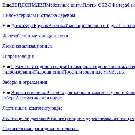
Еще
ДВП
ДСП
МДВП
Мебельные щиты
Плиты OSB-3
Фанера
Фиб
Пиломатериалы и отделка деревом
Еще
Доски
Брус
Брусок
Вагонка
Имитация бревна и бруса
Планке
Железобетонные кольца и люки
Люки канализационные
Гидроизоляция
Еще
Цементная гидроизоляция
Полимерная гидроизоляция
Аксе
гидроизоляции
Гидрошпонки
Профилированные мембраны
Заборы и ограждения
Еще
Ворота и калитки
Столбы для забора и комплектующие
Колп
забора
Автоматика для ворот
Лестницы и комплектующие
Лестницы чердачные
Комплектующие к деревянным лестницам
Строительные расходные материалы