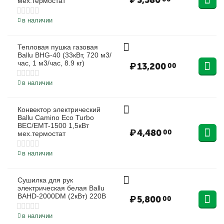
₽
3,580
мех.термостат
в наличии
Тепловая пушка газовая
Ballu BHG-40 (33кВт, 720 м3/
час, 1 м3/час, 8.9 кг)
₽
13,200
00
в наличии
Конвектор электрический
Ballu Camino Eco Turbo
BEC/EMT-1500 1,5кВт
₽
4,480
00
мех.термостат
в наличии
Сушилка для рук
электрическая белая Ballu
BAHD-2000DM (2кВт) 220В
₽
5,800
00
в наличии