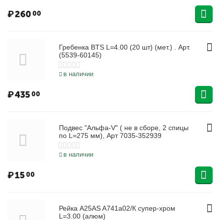
₽
260
00
Гребенка BTS L=4.00 (20 шт) (мет.) . Арт.
(5539-60145)
в наличии
₽
435
00
Подвес "Альфа-V" ( не в сборе, 2 спицы
по L=275 мм), Арт 7035-352939
в наличии
₽
15
00
Рейка А25АS A741а02/К супер-хром
L=3.00 (алюм)