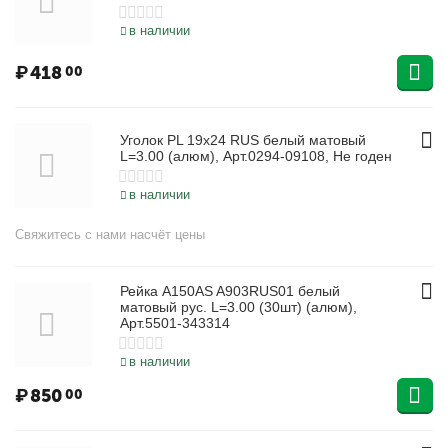
в наличии
₽
418
00
Уголок PL 19х24 RUS белый матовый
L=3.00 (алюм), Арт.0294-09108, Не годен
в наличии
Свяжитесь с нами насчёт цены
Рейка А150АS A903RUS01 белый
матовый рус. L=3.00 (30шт) (алюм),
Арт.5501-343314
в наличии
₽
850
00