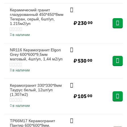
Керамический гранит
глазурованный 450*450*8мм
Тегеран, серый, 6шт/уп,
₽
230
00
1.215м2/уп
в наличии
NR116 Керамогранит Elgon
Grey 600*600*9,5мм
матовый, 4шт/уп, 1,44 м2/уп
₽
530
00
в наличии
Керамогранит 330*330*8мм
Таурус белый, 12шт/уп
(1,307м2)
₽
105
00
в наличии
TP66M17 Керамогранит
Пантир 600*600*9мм,