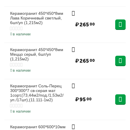
Керамогранит 450*450*8мм
Лава Коричневый светлый,
6шт/уп (1,215м2)
₽
265
00
в наличии
Керамогранит 450*450*8мм
Меццо серый, 6шт/уп
(1,215м2)
₽
265
00
в наличии
Керамогранит Соль-Перец
300*300*7 св-серая мат
1сорт,(73,44м2/под./1,53м2/
₽
95
00
уп./17шт),(11.111-1м2)
в наличии
Керамогранит 600*600*10мм