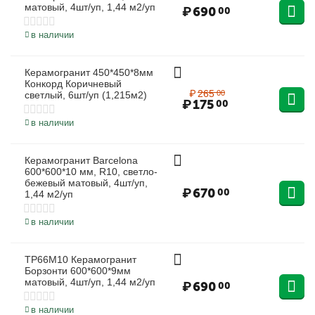
матовый, 4шт/уп, 1,44 м2/уп
₽
690
00
в наличии
Керамогранит 450*450*8мм
34%
Конкорд Коричневый
₽
265
00
светлый, 6шт/уп (1,215м2)
₽
175
00
в наличии
Керамогранит Barcelona
600*600*10 мм, R10, светло-
бежевый матовый, 4шт/уп,
₽
670
00
1,44 м2/уп
в наличии
TP66M10 Керамогранит
Борзонти 600*600*9мм
матовый, 4шт/уп, 1,44 м2/уп
₽
690
00
в наличии