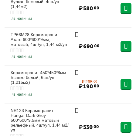
Вулкан бежевый, 4шт/уп
(1,44м2)
₽
580
00
в наличии
TP66M28 Керамогранит
Атаго 600*600*9мм,
матовый, 4шт/уп, 1,44 м2/уп
₽
690
00
в наличии
Керамогранит 450*450*8мм
28%
Бьянко белый, 6шт/уп
₽
265
00
(1,215м2)
₽
190
00
в наличии
NR123 Керамогранит
Hangar Dark Grey
600*600*9,5мм матовый
рельефный, 4шт/уп, 1,44 м2/
₽
530
00
уп