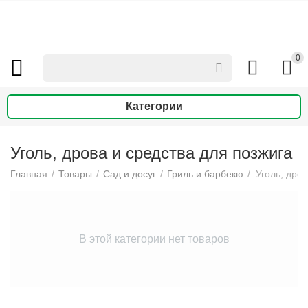
0
Категории
Уголь, дрова и средства для позжига
Главная
/
Товары
/
Сад и досуг
/
Гриль и барбекю
/
Уголь, дро
В этой категории нет товаров