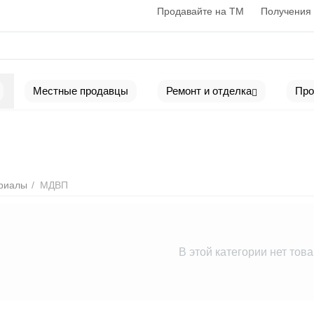
Продавайте на ТМ
Получения 
Местные продавцы
Ремонт и отделка
Про
ериалы
/
МДВП
В этой категории нет тов