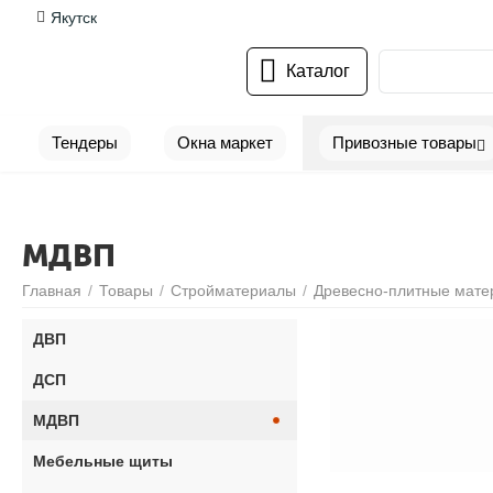
Якутск
Каталог
Тендеры
Окна маркет
Привозные товары
Грузоперевозки
Недвижимость
МДВП
Главная
/
Товары
/
Стройматериалы
/
Древесно-плитные мат
ДВП
ДСП
МДВП
Мебельные щиты