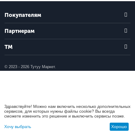
Покупателям
Партнерам
ТМ
© 2023 - 2026 Тутуу Маркет.
Здравствуйте! Можно нам включить несколько дополнительных
сервисов, для которых нужны файлы cookie? Вы всегда
сможете изменить это решение и выключить сервисы позже.
Хочу выбрать
Хорошо
Меню
Найти
Отложенные
Корзина
Учетная запись
товары