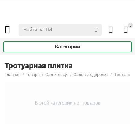
0
Категории
Тротуарная плитка
Главная
/
Товары
/
Сад и досуг
/
Садовые дорожки
/
Тротуарна
В этой категории нет товаров