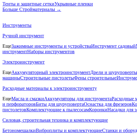
Тенты и защитные сетки
Укрывные пленки
Больше Стройматериалы
→
Инструменты
Ручной инструмент
Еще
Зажимные инструменты и устройства
Инструмент садовый
инструмент
Наборы инструментов
Электроинструмент
Еще
Аккумуляторный электроинструмент
Дрели и шуруповерт
машины
Строительные пистолеты
Фены строительные
Инструме
Расходные материалы к электроинструменту
Еще
Масла и смазки
Аккумуляторы для инструмента
Расходные 
и перфораторов
Биты для шуруповерта
Оснастка для фрезеров
Ко
пистолетов
Комплектующие к пылесосам
Коронки
Насадки для 
Силовая, строительная техника и комплектующие
Бетономешалки
Виброплиты и комплектующие
Станки и обору