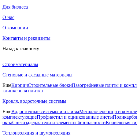
Для бизнеса
О нас
О компании
Контакты и реквизиты
Назад к главному
Стройматериалы
Стеновые и фасадные материалы
Еще
Кирпич
Строительные блоки
Пазогребневые плиты и комп
клинкерная плитка
Кровля, водосточные системы
Еще
Водосточные системы и отливы
Металлочерепица и компл
комплектующие
Профнастил и оцинкованные листы
Поликарбон
окна
Снегозадержатели и элементы безопасности
Кровельная ги
Теплоизоляция и шумоизоляция