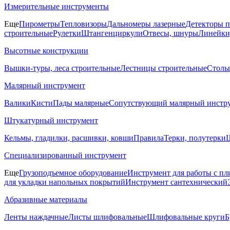
Измерительные инструменты
Еще
Пирометры
Тепловизоры
Дальномеры лазерные
Детекторы 
строительные
Рулетки
Штангенциркули
Отвесы, шнуры
Линейки
Высотные конструкции
Вышки-туры, леса строительные
Лестницы строительные
Столы
Малярный инструмент
Валики
Кисти
Пады малярные
Сопутствующий малярный инстр
Штукатурный инструмент
Кельмы, гладилки, расшивки, ковши
Правила
Терки, полутерки
Ш
Специализированный инструмент
Еще
Грузоподъемное оборудование
Инструмент для работы с пл
для укладки напольных покрытий
Инструмент сантехнический
Абразивные материалы
Ленты наждачные
Листы шлифовальные
Шлифовальные круги
Б