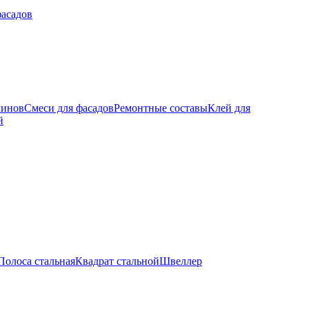
фасадов
минов
Смеси для фасадов
Ремонтные составы
Клей для
й
Полоса стальная
Квадрат стальной
Швеллер