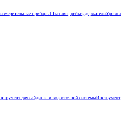
 измерительные приборы
Штативы, рейки, держатели
Уровни
нструмент для сайдинга и водосточной системы
Инструмент