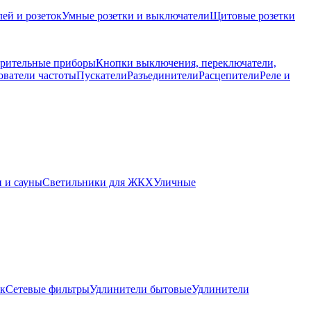
ей и розеток
Умные розетки и выключатели
Щитовые розетки
рительные приборы
Кнопки выключения, переключатели,
ователи частоты
Пускатели
Разъединители
Расцепители
Реле и
 и сауны
Светильники для ЖКХ
Уличные
ок
Сетевые фильтры
Удлинители бытовые
Удлинители