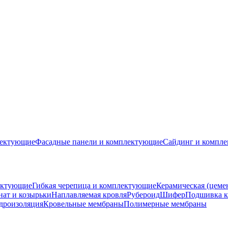
лектующие
Фасадные панели и комплектующие
Сайдинг и компл
ектующие
Гибкая черепица и комплектующие
Керамическая (цеме
ат и козырьки
Наплавляемая кровля
Рубероид
Шифер
Подшивка к
дроизоляция
Кровельные мембраны
Полимерные мембраны