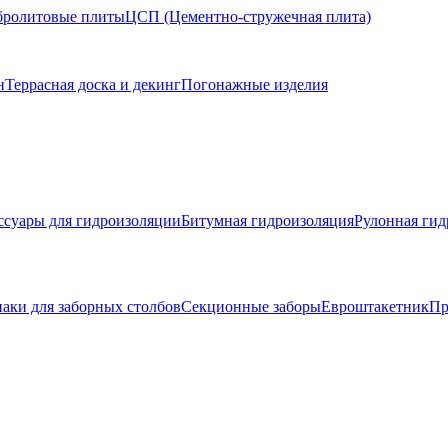
ролитовые плиты
ЦСП (Цементно-стружечная плита)
н
Террасная доска и декинг
Погонажные изделия
ссуары для гидроизоляции
Битумная гидроизоляция
Рулонная гид
аки для заборных столбов
Секционные заборы
Евроштакетник
Пр