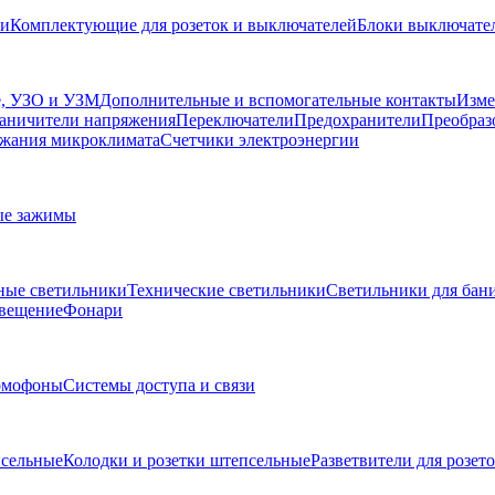
ли
Комплектующие для розеток и выключателей
Блоки выключател
, УЗО и УЗМ
Дополнительные и вспомогательные контакты
Изме
аничители напряжения
Переключатели
Предохранители
Преобраз
жания микроклимата
Счетчики электроэнергии
ые зажимы
ные светильники
Технические светильники
Светильники для бани
свещение
Фонари
омофоны
Системы доступа и связи
сельные
Колодки и розетки штепсельные
Разветвители для розет