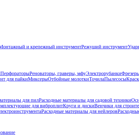
Монтажный и крепежный инструмент
Режущий инструмент
Удар
ы
Перфораторы
Реноваторы, граверы, мфу
Электрорубанки
Фрезер
нт для пайки
Миксеры
Отбойные молотки
Точила
Пылесосы
Краск
материалы для пил
Расходные материалы для садовой техники
Осн
мплектующие для виброплит
Круги и диски
Венчики для строит
электроинструмента
Расходные материалы для нейлеров
Расходны
дование