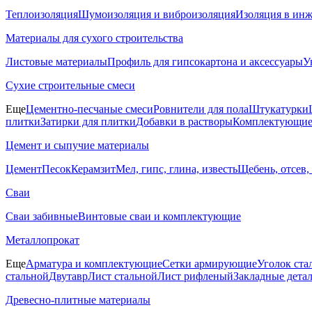
Теплоизоляция
Шумоизоляция и виброизоляция
Изоляция в ин
Материалы для сухого строительства
Листовые материалы
Профиль для гипсокартона и аксессуары
У
Сухие строительные смеси
Еще
Цементно-песчаные смеси
Ровнители для пола
Штукатурки
плитки
Затирки для плитки
Добавки в растворы
Комплектующие 
Цемент и сыпучие материалы
Цемент
Песок
Керамзит
Мел, гипс, глина, известь
Щебень, отсев,
Сваи
Сваи забивные
Винтовые сваи и комплектующие
Металлопрокат
Еще
Арматура и комплектующие
Сетки армирующие
Уголок ста
стальной
Двутавр
Лист стальной
Лист рифленый
Закладные дета
Древесно-плитные материалы