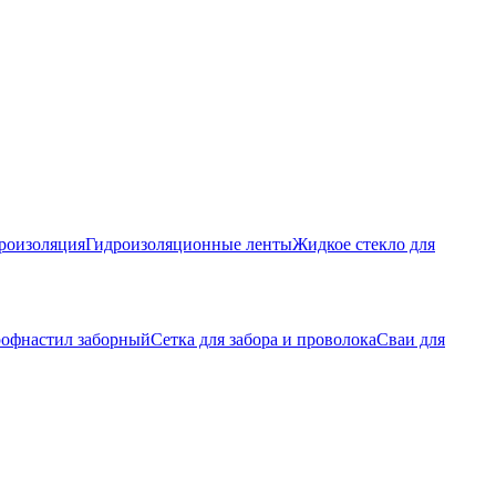
роизоляция
Гидроизоляционные ленты
Жидкое стекло для
офнастил заборный
Сетка для забора и проволока
Сваи для