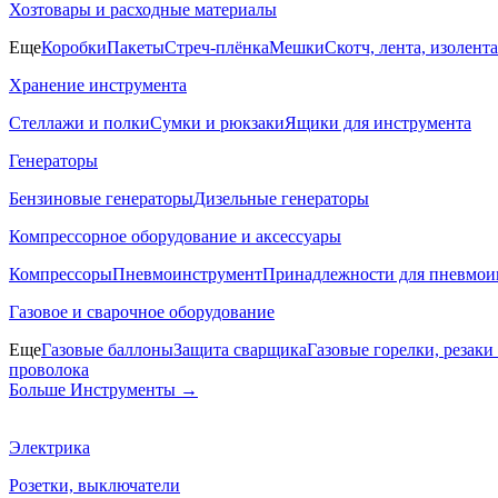
Хозтовары и расходные материалы
Еще
Коробки
Пакеты
Стреч-плёнка
Мешки
Скотч, лента, изолента
Хранение инструмента
Стеллажи и полки
Сумки и рюкзаки
Ящики для инструмента
Генераторы
Бензиновые генераторы
Дизельные генераторы
Компрессорное оборудование и аксессуары
Компрессоры
Пневмоинструмент
Принадлежности для пневмои
Газовое и сварочное оборудование
Еще
Газовые баллоны
Защита сварщика
Газовые горелки, резак
проволока
Больше Инструменты
→
Электрика
Розетки, выключатели