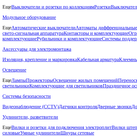
Еще
Выключатели и розетки по коллекциям
Розетки
Выключате
Модульное оборудование
Еще
Автоматические выключатели
Автоматы диффренциальные
свето-сигнальная аппаратура
Контакторы и комплектующие
Огр
комплектующие
Рубильники и комплектующие
Системы поддер
Аксессуары для электромонтажа
Изоляция, крепление и маркировка
Кабельная арматура
Клеемн
Освещение
Еще
Лампы
Прожекторы
Освещение жилых помещений
Перенос
светильники
Комплектующие для светильников
Праздничное о
Системы безопасности
Видеонаблюдение (CCTV)
Датчики контроля
Дверные звонки
Д
Удлинители, разветвители
Еще
Вилки и розетки для подключения электроплит
Вилки штеп
силовые
Умные удлинители
Шнуры сетевые