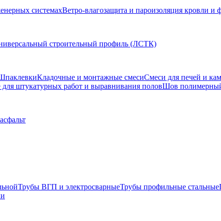
женерных системах
Ветро-влагозащита и пароизоляция кровли и 
ниверсальный строительный профиль (ЛСТК)
Шпаклевки
Кладочные и монтажные смеси
Смеси для печей и ка
для штукатурных работ и выравнивания полов
Шов полимерны
 асфальт
льной
Трубы ВГП и электросварные
Трубы профильные стальные
ли