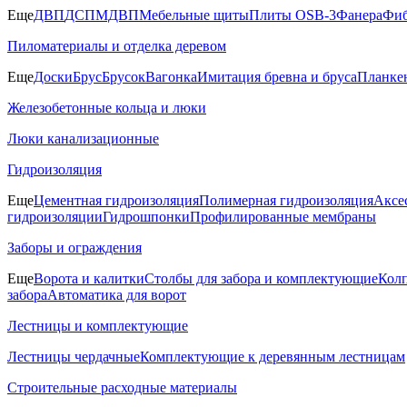
Еще
ДВП
ДСП
МДВП
Мебельные щиты
Плиты OSB-3
Фанера
Фиб
Пиломатериалы и отделка деревом
Еще
Доски
Брус
Брусок
Вагонка
Имитация бревна и бруса
Планке
Железобетонные кольца и люки
Люки канализационные
Гидроизоляция
Еще
Цементная гидроизоляция
Полимерная гидроизоляция
Аксе
гидроизоляции
Гидрошпонки
Профилированные мембраны
Заборы и ограждения
Еще
Ворота и калитки
Столбы для забора и комплектующие
Колп
забора
Автоматика для ворот
Лестницы и комплектующие
Лестницы чердачные
Комплектующие к деревянным лестницам
Строительные расходные материалы