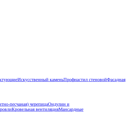
ектующие
Искусственный камень
Профнастил стеновой
Фасадная
нтно-песчаная) черепица
Ондулин и
ровли
Кровельная вентиляция
Мансардные