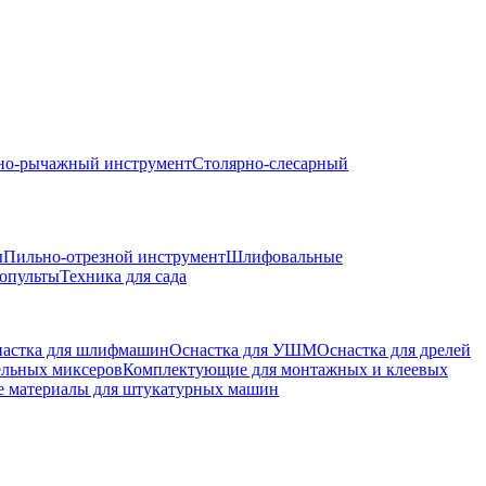
но-рычажный инструмент
Столярно-слесарный
ы
Пильно-отрезной инструмент
Шлифовальные
опульты
Техника для сада
астка для шлифмашин
Оснастка для УШМ
Оснастка для дрелей
ельных миксеров
Комплектующие для монтажных и клеевых
е материалы для штукатурных машин