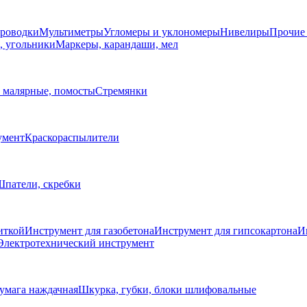
проводки
Мультиметры
Угломеры и уклономеры
Нивелиры
Прочие
, угольники
Маркеры, карандаши, мел
 малярные, помосты
Стремянки
умент
Краскораспылители
патели, скребки
иткой
Инструмент для газобетона
Инструмент для гипсокартона
И
Электротехнический инструмент
умага наждачная
Шкурка, губки, блоки шлифовальные