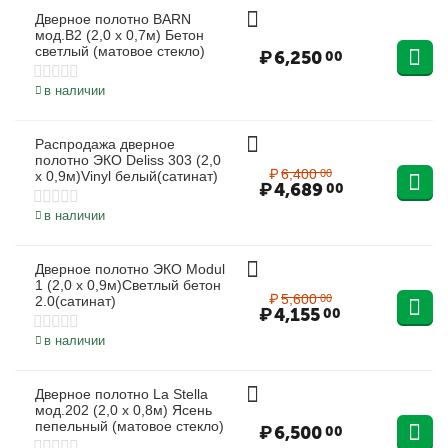
Дверное полотно BARN
мод.B2 (2,0 х 0,7м) Бетон
светлый (матовое стекло)
₽
6,250
00
в наличии
Распродажа дверное
27%
полотно ЭКО Deliss 303 (2,0
₽
6,400
00
х 0,9м)Vinyl белый(сатинат)
₽
4,689
00
в наличии
Дверное полотно ЭКО Modul
26%
1 (2,0 х 0,9м)Светлый бетон
₽
5,600
00
2.0(сатинат)
₽
4,155
00
в наличии
Дверное полотно La Stella
мод.202 (2,0 х 0,8м) Ясень
пепельный (матовое стекло)
₽
6,500
00