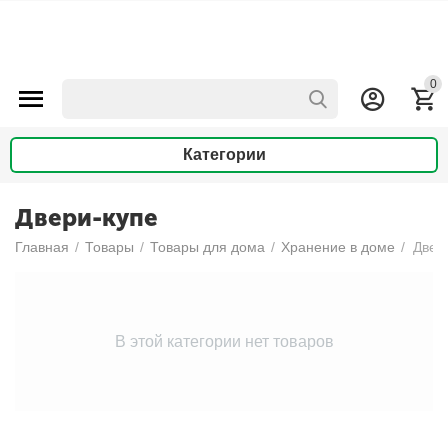
0
Категории
Двери-купе
Главная
/
Товары
/
Товары для дома
/
Хранение в доме
/
Двер
В этой категории нет товаров