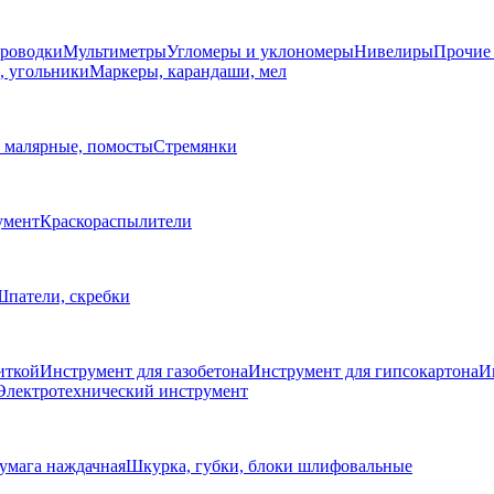
проводки
Мультиметры
Угломеры и уклономеры
Нивелиры
Прочие
, угольники
Маркеры, карандаши, мел
 малярные, помосты
Стремянки
умент
Краскораспылители
патели, скребки
иткой
Инструмент для газобетона
Инструмент для гипсокартона
И
Электротехнический инструмент
умага наждачная
Шкурка, губки, блоки шлифовальные