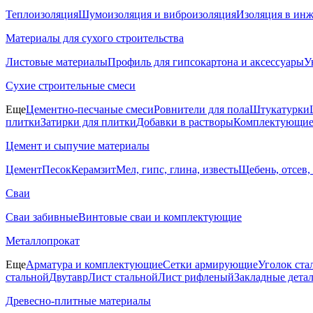
Теплоизоляция
Шумоизоляция и виброизоляция
Изоляция в ин
Материалы для сухого строительства
Листовые материалы
Профиль для гипсокартона и аксессуары
У
Сухие строительные смеси
Еще
Цементно-песчаные смеси
Ровнители для пола
Штукатурки
плитки
Затирки для плитки
Добавки в растворы
Комплектующие 
Цемент и сыпучие материалы
Цемент
Песок
Керамзит
Мел, гипс, глина, известь
Щебень, отсев,
Сваи
Сваи забивные
Винтовые сваи и комплектующие
Металлопрокат
Еще
Арматура и комплектующие
Сетки армирующие
Уголок ста
стальной
Двутавр
Лист стальной
Лист рифленый
Закладные дета
Древесно-плитные материалы