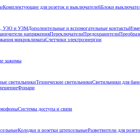
ли
Комплектующие для розеток и выключателей
Блоки выключател
, УЗО и УЗМ
Дополнительные и вспомогательные контакты
Изме
аничители напряжения
Переключатели
Предохранители
Преобраз
жания микроклимата
Счетчики электроэнергии
ые зажимы
ные светильники
Технические светильники
Светильники для бани
свещение
Фонари
омофоны
Системы доступа и связи
сельные
Колодки и розетки штепсельные
Разветвители для розет