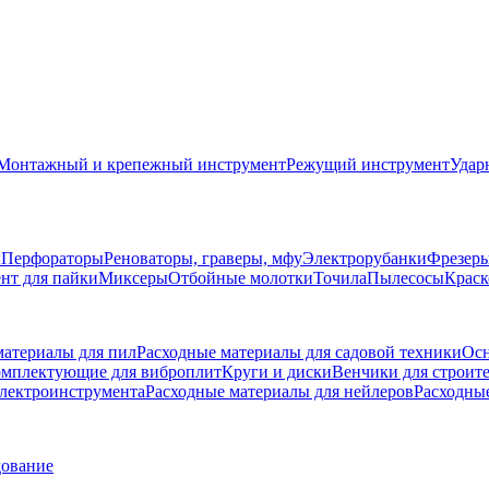
Монтажный и крепежный инструмент
Режущий инструмент
Удар
ы
Перфораторы
Реноваторы, граверы, мфу
Электрорубанки
Фрезер
нт для пайки
Миксеры
Отбойные молотки
Точила
Пылесосы
Краск
материалы для пил
Расходные материалы для садовой техники
Осн
мплектующие для виброплит
Круги и диски
Венчики для строит
электроинструмента
Расходные материалы для нейлеров
Расходны
дование