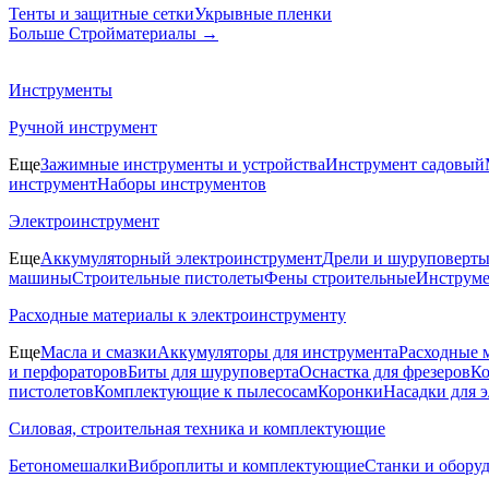
Тенты и защитные сетки
Укрывные пленки
Больше Стройматериалы
→
Инструменты
Ручной инструмент
Еще
Зажимные инструменты и устройства
Инструмент садовый
инструмент
Наборы инструментов
Электроинструмент
Еще
Аккумуляторный электроинструмент
Дрели и шуруповерт
машины
Строительные пистолеты
Фены строительные
Инструме
Расходные материалы к электроинструменту
Еще
Масла и смазки
Аккумуляторы для инструмента
Расходные 
и перфораторов
Биты для шуруповерта
Оснастка для фрезеров
Ко
пистолетов
Комплектующие к пылесосам
Коронки
Насадки для 
Силовая, строительная техника и комплектующие
Бетономешалки
Виброплиты и комплектующие
Станки и обору