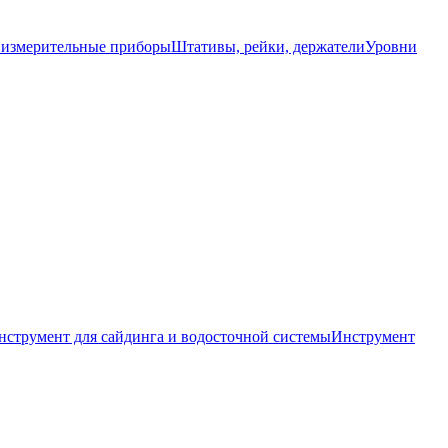
 измерительные приборы
Штативы, рейки, держатели
Уровни
нструмент для сайдинга и водосточной системы
Инструмент