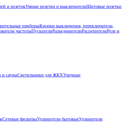
ей и розеток
Умные розетки и выключатели
Щитовые розетки
рительные приборы
Кнопки выключения, переключатели,
ователи частоты
Пускатели
Разъединители
Расцепители
Реле и
 и сауны
Светильники для ЖКХ
Уличные
ок
Сетевые фильтры
Удлинители бытовые
Удлинители