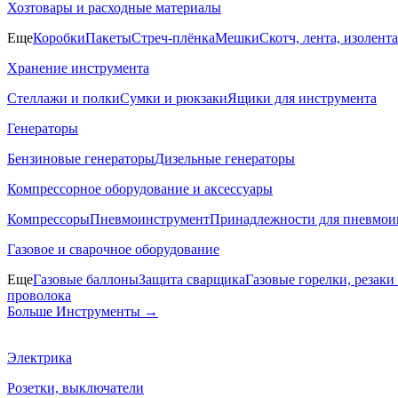
Хозтовары и расходные материалы
Еще
Коробки
Пакеты
Стреч-плёнка
Мешки
Скотч, лента, изолента
Хранение инструмента
Стеллажи и полки
Сумки и рюкзаки
Ящики для инструмента
Генераторы
Бензиновые генераторы
Дизельные генераторы
Компрессорное оборудование и аксессуары
Компрессоры
Пневмоинструмент
Принадлежности для пневмои
Газовое и сварочное оборудование
Еще
Газовые баллоны
Защита сварщика
Газовые горелки, резак
проволока
Больше Инструменты
→
Электрика
Розетки, выключатели