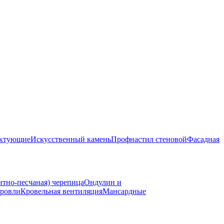
ектующие
Искусственный камень
Профнастил стеновой
Фасадная
нтно-песчаная) черепица
Ондулин и
ровли
Кровельная вентиляция
Мансардные