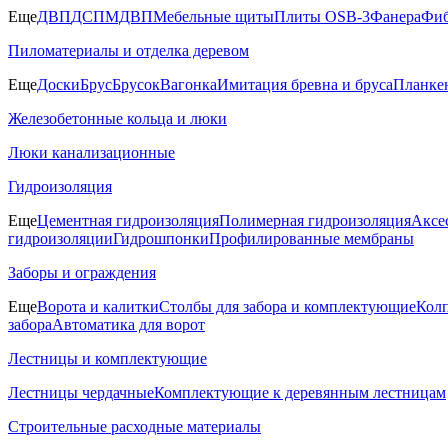
Еще
ДВП
ДСП
МДВП
Мебельные щиты
Плиты OSB-3
Фанера
Фиб
Пиломатериалы и отделка деревом
Еще
Доски
Брус
Брусок
Вагонка
Имитация бревна и бруса
Планке
Железобетонные кольца и люки
Люки канализационные
Гидроизоляция
Еще
Цементная гидроизоляция
Полимерная гидроизоляция
Аксе
гидроизоляции
Гидрошпонки
Профилированные мембраны
Заборы и ограждения
Еще
Ворота и калитки
Столбы для забора и комплектующие
Колп
забора
Автоматика для ворот
Лестницы и комплектующие
Лестницы чердачные
Комплектующие к деревянным лестницам
Строительные расходные материалы