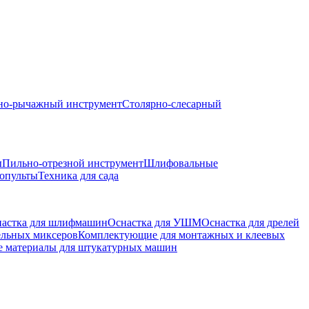
но-рычажный инструмент
Столярно-слесарный
ы
Пильно-отрезной инструмент
Шлифовальные
опульты
Техника для сада
астка для шлифмашин
Оснастка для УШМ
Оснастка для дрелей
ельных миксеров
Комплектующие для монтажных и клеевых
е материалы для штукатурных машин