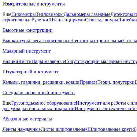
Измерительные инструменты
Еще
Пирометры
Тепловизоры
Дальномеры лазерные
Детекторы 
строительные
Рулетки
Штангенциркули
Отвесы, шнуры
Линейки
Высотные конструкции
Вышки-туры, леса строительные
Лестницы строительные
Столы
Малярный инструмент
Валики
Кисти
Пады малярные
Сопутствующий малярный инстр
Штукатурный инструмент
Кельмы, гладилки, расшивки, ковши
Правила
Терки, полутерки
Ш
Специализированный инструмент
Еще
Грузоподъемное оборудование
Инструмент для работы с пл
для укладки напольных покрытий
Инструмент сантехнический
Абразивные материалы
Ленты наждачные
Листы шлифовальные
Шлифовальные круги
Б