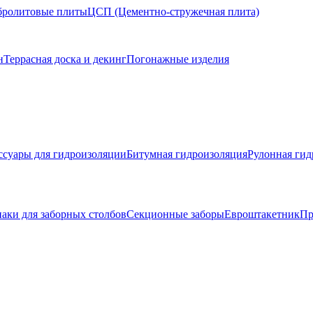
ролитовые плиты
ЦСП (Цементно-стружечная плита)
н
Террасная доска и декинг
Погонажные изделия
ссуары для гидроизоляции
Битумная гидроизоляция
Рулонная гид
аки для заборных столбов
Секционные заборы
Евроштакетник
Пр