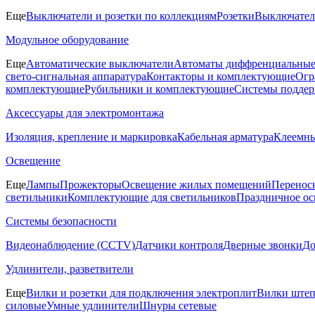
Еще
Выключатели и розетки по коллекциям
Розетки
Выключате
Модульное оборудование
Еще
Автоматические выключатели
Автоматы диффренциальные
свето-сигнальная аппаратура
Контакторы и комплектующие
Огр
комплектующие
Рубильники и комплектующие
Системы поддер
Аксессуары для электромонтажа
Изоляция, крепление и маркировка
Кабельная арматура
Клеемн
Освещение
Еще
Лампы
Прожекторы
Освещение жилых помещений
Перенос
светильники
Комплектующие для светильников
Праздничное о
Системы безопасности
Видеонаблюдение (CCTV)
Датчики контроля
Дверные звонки
Д
Удлинители, разветвители
Еще
Вилки и розетки для подключения электроплит
Вилки штеп
силовые
Умные удлинители
Шнуры сетевые