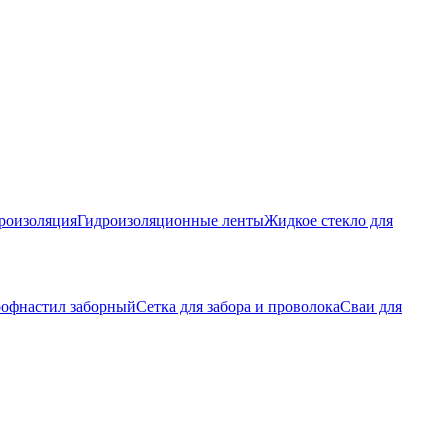
роизоляция
Гидроизоляционные ленты
Жидкое стекло для
офнастил заборный
Сетка для забора и проволока
Сваи для