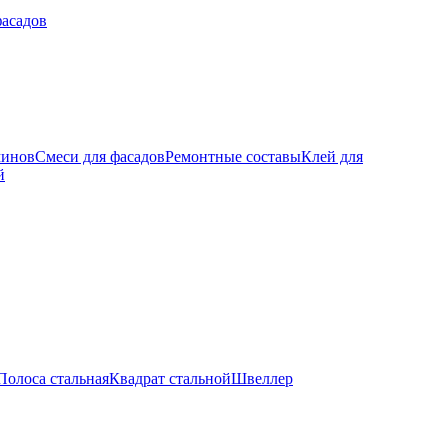
фасадов
минов
Смеси для фасадов
Ремонтные составы
Клей для
й
Полоса стальная
Квадрат стальной
Швеллер