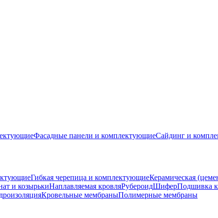
лектующие
Фасадные панели и комплектующие
Сайдинг и компл
ектующие
Гибкая черепица и комплектующие
Керамическая (цеме
ат и козырьки
Наплавляемая кровля
Рубероид
Шифер
Подшивка к
дроизоляция
Кровельные мембраны
Полимерные мембраны