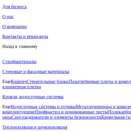
Для бизнеса
О нас
О компании
Контакты и реквизиты
Назад к главному
Стройматериалы
Стеновые и фасадные материалы
Еще
Кирпич
Строительные блоки
Пазогребневые плиты и комп
клинкерная плитка
Кровля, водосточные системы
Еще
Водосточные системы и отливы
Металлочерепица и компл
комплектующие
Профнастил и оцинкованные листы
Поликарбон
окна
Снегозадержатели и элементы безопасности
Кровельная ги
Теплоизоляция и шумоизоляция