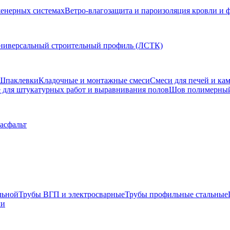
женерных системах
Ветро-влагозащита и пароизоляция кровли и 
ниверсальный строительный профиль (ЛСТК)
Шпаклевки
Кладочные и монтажные смеси
Смеси для печей и ка
для штукатурных работ и выравнивания полов
Шов полимерны
 асфальт
льной
Трубы ВГП и электросварные
Трубы профильные стальные
ли