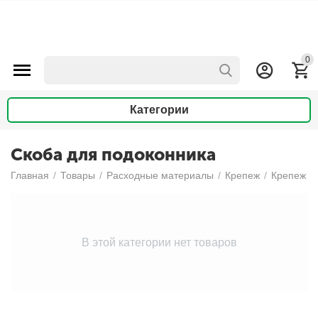
0
Категории
Скоба для подоконника
Главная
/
Товары
/
Расходные материалы
/
Крепеж
/
Крепеж д
В этой категории нет товаров