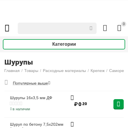
0
Категории
Шурупы
Главная
/
Товары
/
Расходные материалы
/
Крепеж
/
Саморезы
Популярные выше
Шурупы 16х3,5 мм ДФ
₽
0
20
в наличии
Шуруп по бетону 7,5х202мм