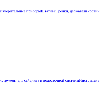
 измерительные приборы
Штативы, рейки, держатели
Уровни
нструмент для сайдинга и водосточной системы
Инструмент