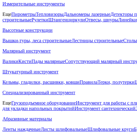
Измерительные инструменты
Еще
Пирометры
Тепловизоры
Дальномеры лазерные
Детекторы 
строительные
Рулетки
Штангенциркули
Отвесы, шнуры
Линейки
Высотные конструкции
Вышки-туры, леса строительные
Лестницы строительные
Столы
Малярный инструмент
Валики
Кисти
Пады малярные
Сопутствующий малярный инстр
Штукатурный инструмент
Кельмы, гладилки, расшивки, ковши
Правила
Терки, полутерки
Ш
Специализированный инструмент
Еще
Грузоподъемное оборудование
Инструмент для работы с пл
для укладки напольных покрытий
Инструмент сантехнический
Абразивные материалы
Ленты наждачные
Листы шлифовальные
Шлифовальные круги
Б