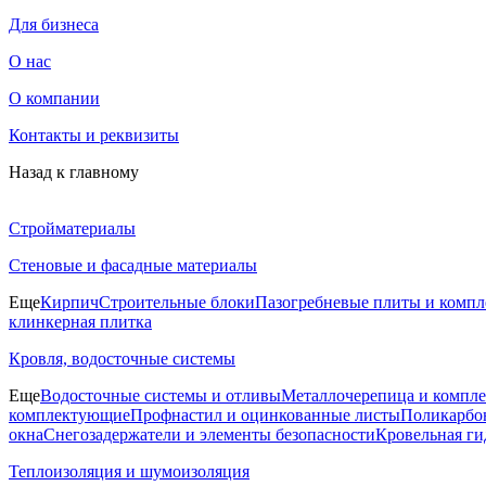
Для бизнеса
О нас
О компании
Контакты и реквизиты
Назад к главному
Стройматериалы
Стеновые и фасадные материалы
Еще
Кирпич
Строительные блоки
Пазогребневые плиты и комп
клинкерная плитка
Кровля, водосточные системы
Еще
Водосточные системы и отливы
Металлочерепица и компл
комплектующие
Профнастил и оцинкованные листы
Поликарбон
окна
Снегозадержатели и элементы безопасности
Кровельная ги
Теплоизоляция и шумоизоляция