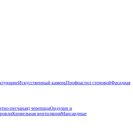
ектующие
Искусственный камень
Профнастил стеновой
Фасадная
нтно-песчаная) черепица
Ондулин и
ровли
Кровельная вентиляция
Мансардные