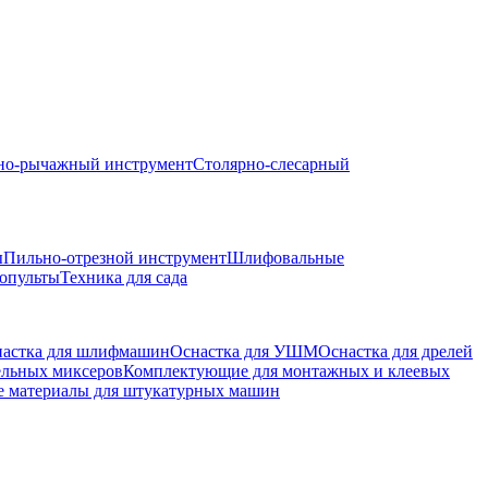
но-рычажный инструмент
Столярно-слесарный
ы
Пильно-отрезной инструмент
Шлифовальные
опульты
Техника для сада
астка для шлифмашин
Оснастка для УШМ
Оснастка для дрелей
ельных миксеров
Комплектующие для монтажных и клеевых
е материалы для штукатурных машин