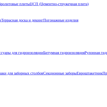
ролитовые плиты
ЦСП (Цементно-стружечная плита)
н
Террасная доска и декинг
Погонажные изделия
ссуары для гидроизоляции
Битумная гидроизоляция
Рулонная гид
аки для заборных столбов
Секционные заборы
Евроштакетник
Пр