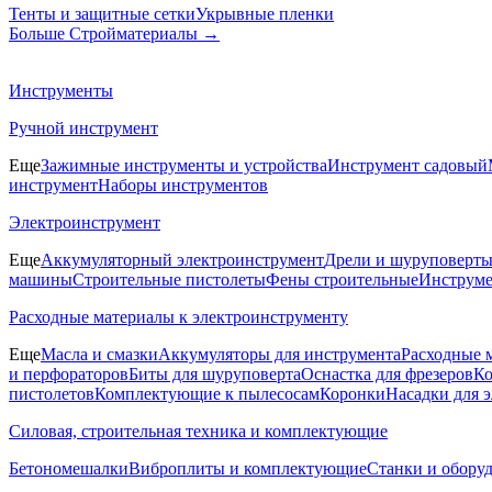
Тенты и защитные сетки
Укрывные пленки
Больше Стройматериалы
→
Инструменты
Ручной инструмент
Еще
Зажимные инструменты и устройства
Инструмент садовый
инструмент
Наборы инструментов
Электроинструмент
Еще
Аккумуляторный электроинструмент
Дрели и шуруповерт
машины
Строительные пистолеты
Фены строительные
Инструме
Расходные материалы к электроинструменту
Еще
Масла и смазки
Аккумуляторы для инструмента
Расходные 
и перфораторов
Биты для шуруповерта
Оснастка для фрезеров
Ко
пистолетов
Комплектующие к пылесосам
Коронки
Насадки для 
Силовая, строительная техника и комплектующие
Бетономешалки
Виброплиты и комплектующие
Станки и обору