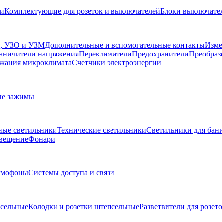
ли
Комплектующие для розеток и выключателей
Блоки выключател
, УЗО и УЗМ
Дополнительные и вспомогательные контакты
Изме
аничители напряжения
Переключатели
Предохранители
Преобраз
жания микроклимата
Счетчики электроэнергии
ые зажимы
ные светильники
Технические светильники
Светильники для бани
свещение
Фонари
омофоны
Системы доступа и связи
сельные
Колодки и розетки штепсельные
Разветвители для розет