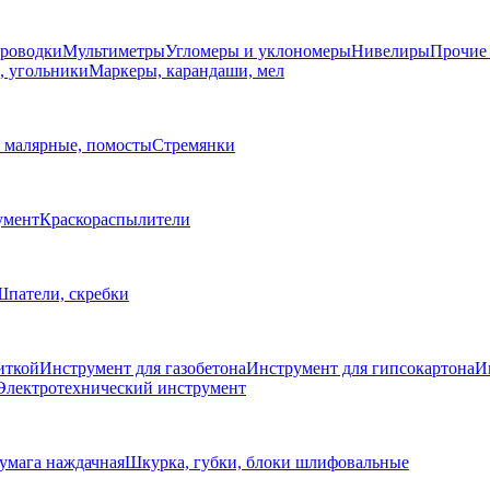
проводки
Мультиметры
Угломеры и уклономеры
Нивелиры
Прочие
, угольники
Маркеры, карандаши, мел
 малярные, помосты
Стремянки
умент
Краскораспылители
патели, скребки
иткой
Инструмент для газобетона
Инструмент для гипсокартона
И
Электротехнический инструмент
умага наждачная
Шкурка, губки, блоки шлифовальные