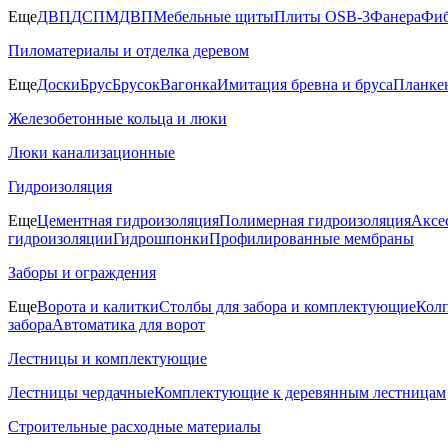
Еще
ДВП
ДСП
МДВП
Мебельные щиты
Плиты OSB-3
Фанера
Фиб
Пиломатериалы и отделка деревом
Еще
Доски
Брус
Брусок
Вагонка
Имитация бревна и бруса
Планке
Железобетонные кольца и люки
Люки канализационные
Гидроизоляция
Еще
Цементная гидроизоляция
Полимерная гидроизоляция
Аксе
гидроизоляции
Гидрошпонки
Профилированные мембраны
Заборы и ограждения
Еще
Ворота и калитки
Столбы для забора и комплектующие
Колп
забора
Автоматика для ворот
Лестницы и комплектующие
Лестницы чердачные
Комплектующие к деревянным лестницам
Строительные расходные материалы