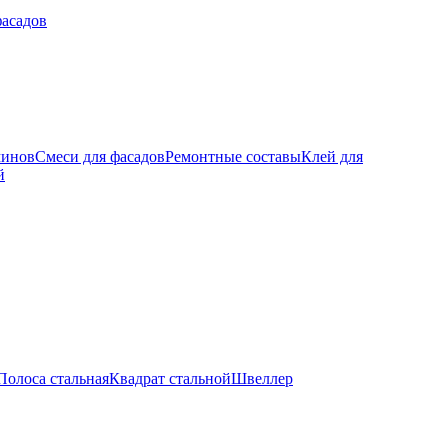
фасадов
минов
Смеси для фасадов
Ремонтные составы
Клей для
й
Полоса стальная
Квадрат стальной
Швеллер