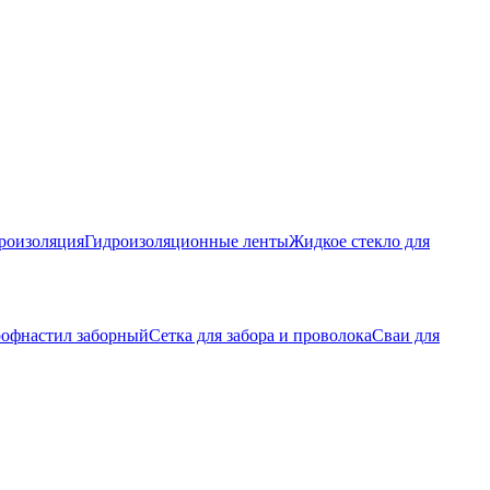
роизоляция
Гидроизоляционные ленты
Жидкое стекло для
офнастил заборный
Сетка для забора и проволока
Сваи для