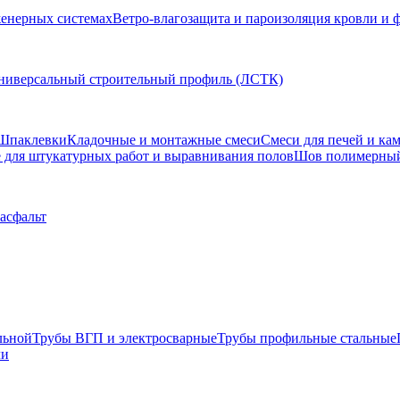
женерных системах
Ветро-влагозащита и пароизоляция кровли и 
ниверсальный строительный профиль (ЛСТК)
Шпаклевки
Кладочные и монтажные смеси
Смеси для печей и ка
для штукатурных работ и выравнивания полов
Шов полимерны
 асфальт
льной
Трубы ВГП и электросварные
Трубы профильные стальные
ли