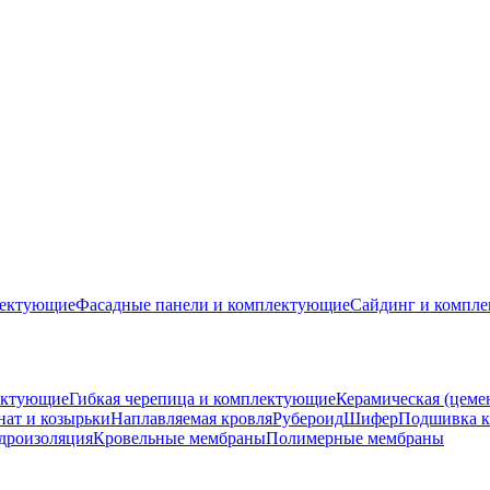
лектующие
Фасадные панели и комплектующие
Сайдинг и компл
ектующие
Гибкая черепица и комплектующие
Керамическая (цеме
ат и козырьки
Наплавляемая кровля
Рубероид
Шифер
Подшивка к
дроизоляция
Кровельные мембраны
Полимерные мембраны