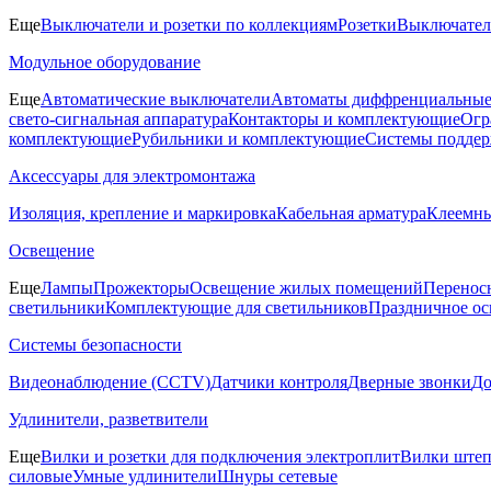
Еще
Выключатели и розетки по коллекциям
Розетки
Выключате
Модульное оборудование
Еще
Автоматические выключатели
Автоматы диффренциальные
свето-сигнальная аппаратура
Контакторы и комплектующие
Огр
комплектующие
Рубильники и комплектующие
Системы поддер
Аксессуары для электромонтажа
Изоляция, крепление и маркировка
Кабельная арматура
Клеемн
Освещение
Еще
Лампы
Прожекторы
Освещение жилых помещений
Перенос
светильники
Комплектующие для светильников
Праздничное о
Системы безопасности
Видеонаблюдение (CCTV)
Датчики контроля
Дверные звонки
Д
Удлинители, разветвители
Еще
Вилки и розетки для подключения электроплит
Вилки штеп
силовые
Умные удлинители
Шнуры сетевые