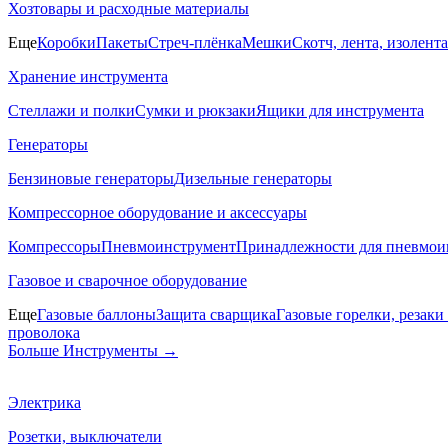
Хозтовары и расходные материалы
Еще
Коробки
Пакеты
Стреч-плёнка
Мешки
Скотч, лента, изолента
Хранение инструмента
Стеллажи и полки
Сумки и рюкзаки
Ящики для инструмента
Генераторы
Бензиновые генераторы
Дизельные генераторы
Компрессорное оборудование и аксессуары
Компрессоры
Пневмоинструмент
Принадлежности для пневмои
Газовое и сварочное оборудование
Еще
Газовые баллоны
Защита сварщика
Газовые горелки, резак
проволока
Больше Инструменты
→
Электрика
Розетки, выключатели