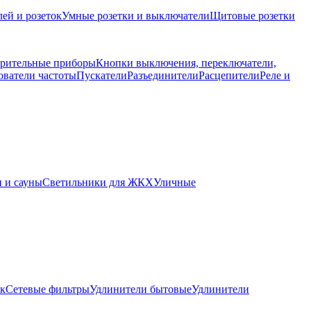
ей и розеток
Умные розетки и выключатели
Щитовые розетки
рительные приборы
Кнопки выключения, переключатели,
ователи частоты
Пускатели
Разъединители
Расцепители
Реле и
 и сауны
Светильники для ЖКХ
Уличные
ок
Сетевые фильтры
Удлинители бытовые
Удлинители