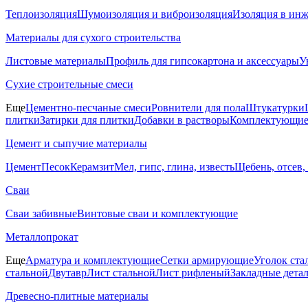
Теплоизоляция
Шумоизоляция и виброизоляция
Изоляция в ин
Материалы для сухого строительства
Листовые материалы
Профиль для гипсокартона и аксессуары
У
Сухие строительные смеси
Еще
Цементно-песчаные смеси
Ровнители для пола
Штукатурки
плитки
Затирки для плитки
Добавки в растворы
Комплектующие 
Цемент и сыпучие материалы
Цемент
Песок
Керамзит
Мел, гипс, глина, известь
Щебень, отсев,
Сваи
Сваи забивные
Винтовые сваи и комплектующие
Металлопрокат
Еще
Арматура и комплектующие
Сетки армирующие
Уголок ста
стальной
Двутавр
Лист стальной
Лист рифленый
Закладные дета
Древесно-плитные материалы