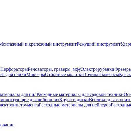
Монтажный и крепежный инструмент
Режущий инструмент
Удар
ы
Перфораторы
Реноваторы, граверы, мфу
Электрорубанки
Фрезер
нт для пайки
Миксеры
Отбойные молотки
Точила
Пылесосы
Краск
материалы для пил
Расходные материалы для садовой техники
Осн
мплектующие для виброплит
Круги и диски
Венчики для строит
электроинструмента
Расходные материалы для нейлеров
Расходны
дование