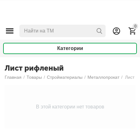
0
Категории
Лист рифленый
Главная
/
Товары
/
Стройматериалы
/
Металлопрокат
/
Лист р
В этой категории нет товаров