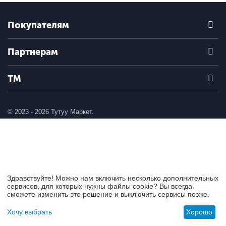
Покупателям
Партнерам
ТМ
© 2023 - 2026 Тутуу Маркет.
Здравствуйте! Можно нам включить несколько дополнительных
сервисов, для которых нужны файлы cookie? Вы всегда
сможете изменить это решение и выключить сервисы позже.
Хочу выбрать
Хорошо
Меню
Найти
Отложенные
Корзина
Учетная запись
товары