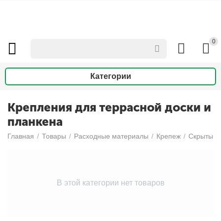
0
Категории
Крепления для террасной доски и
планкена
Главная
/
Товары
/
Расходные материалы
/
Крепеж
/
Скрытый 
В этой категории нет товаров