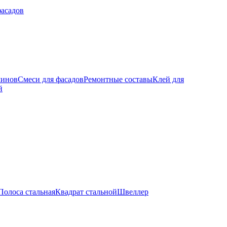
фасадов
минов
Смеси для фасадов
Ремонтные составы
Клей для
й
Полоса стальная
Квадрат стальной
Швеллер