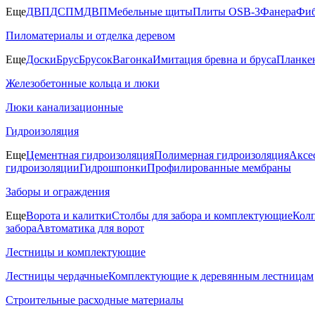
Еще
ДВП
ДСП
МДВП
Мебельные щиты
Плиты OSB-3
Фанера
Фиб
Пиломатериалы и отделка деревом
Еще
Доски
Брус
Брусок
Вагонка
Имитация бревна и бруса
Планке
Железобетонные кольца и люки
Люки канализационные
Гидроизоляция
Еще
Цементная гидроизоляция
Полимерная гидроизоляция
Аксе
гидроизоляции
Гидрошпонки
Профилированные мембраны
Заборы и ограждения
Еще
Ворота и калитки
Столбы для забора и комплектующие
Колп
забора
Автоматика для ворот
Лестницы и комплектующие
Лестницы чердачные
Комплектующие к деревянным лестницам
Строительные расходные материалы