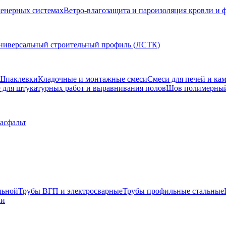
женерных системах
Ветро-влагозащита и пароизоляция кровли и 
ниверсальный строительный профиль (ЛСТК)
Шпаклевки
Кладочные и монтажные смеси
Смеси для печей и ка
для штукатурных работ и выравнивания полов
Шов полимерны
 асфальт
льной
Трубы ВГП и электросварные
Трубы профильные стальные
ли