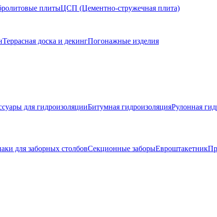
ролитовые плиты
ЦСП (Цементно-стружечная плита)
н
Террасная доска и декинг
Погонажные изделия
ссуары для гидроизоляции
Битумная гидроизоляция
Рулонная гид
аки для заборных столбов
Секционные заборы
Евроштакетник
Пр