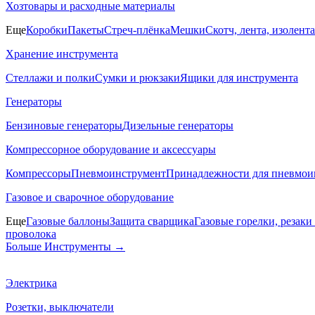
Хозтовары и расходные материалы
Еще
Коробки
Пакеты
Стреч-плёнка
Мешки
Скотч, лента, изолента
Хранение инструмента
Стеллажи и полки
Сумки и рюкзаки
Ящики для инструмента
Генераторы
Бензиновые генераторы
Дизельные генераторы
Компрессорное оборудование и аксессуары
Компрессоры
Пневмоинструмент
Принадлежности для пневмои
Газовое и сварочное оборудование
Еще
Газовые баллоны
Защита сварщика
Газовые горелки, резак
проволока
Больше Инструменты
→
Электрика
Розетки, выключатели