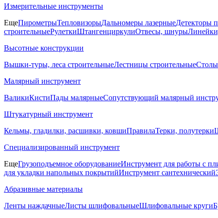
Измерительные инструменты
Еще
Пирометры
Тепловизоры
Дальномеры лазерные
Детекторы 
строительные
Рулетки
Штангенциркули
Отвесы, шнуры
Линейки
Высотные конструкции
Вышки-туры, леса строительные
Лестницы строительные
Столы
Малярный инструмент
Валики
Кисти
Пады малярные
Сопутствующий малярный инстр
Штукатурный инструмент
Кельмы, гладилки, расшивки, ковши
Правила
Терки, полутерки
Ш
Специализированный инструмент
Еще
Грузоподъемное оборудование
Инструмент для работы с пл
для укладки напольных покрытий
Инструмент сантехнический
Абразивные материалы
Ленты наждачные
Листы шлифовальные
Шлифовальные круги
Б