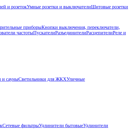
ей и розеток
Умные розетки и выключатели
Щитовые розетки
рительные приборы
Кнопки выключения, переключатели,
ователи частоты
Пускатели
Разъединители
Расцепители
Реле и
 и сауны
Светильники для ЖКХ
Уличные
ок
Сетевые фильтры
Удлинители бытовые
Удлинители