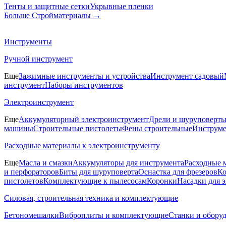
Тенты и защитные сетки
Укрывные пленки
Больше Стройматериалы
→
Инструменты
Ручной инструмент
Еще
Зажимные инструменты и устройства
Инструмент садовый
инструмент
Наборы инструментов
Электроинструмент
Еще
Аккумуляторный электроинструмент
Дрели и шуруповерт
машины
Строительные пистолеты
Фены строительные
Инструме
Расходные материалы к электроинструменту
Еще
Масла и смазки
Аккумуляторы для инструмента
Расходные 
и перфораторов
Биты для шуруповерта
Оснастка для фрезеров
Ко
пистолетов
Комплектующие к пылесосам
Коронки
Насадки для 
Силовая, строительная техника и комплектующие
Бетономешалки
Виброплиты и комплектующие
Станки и обору