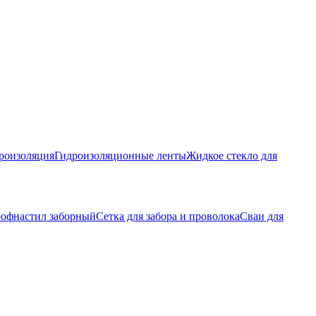
роизоляция
Гидроизоляционные ленты
Жидкое стекло для
офнастил заборный
Сетка для забора и проволока
Сваи для