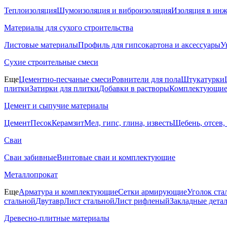
Теплоизоляция
Шумоизоляция и виброизоляция
Изоляция в ин
Материалы для сухого строительства
Листовые материалы
Профиль для гипсокартона и аксессуары
У
Сухие строительные смеси
Еще
Цементно-песчаные смеси
Ровнители для пола
Штукатурки
плитки
Затирки для плитки
Добавки в растворы
Комплектующие 
Цемент и сыпучие материалы
Цемент
Песок
Керамзит
Мел, гипс, глина, известь
Щебень, отсев,
Сваи
Сваи забивные
Винтовые сваи и комплектующие
Металлопрокат
Еще
Арматура и комплектующие
Сетки армирующие
Уголок ста
стальной
Двутавр
Лист стальной
Лист рифленый
Закладные дета
Древесно-плитные материалы