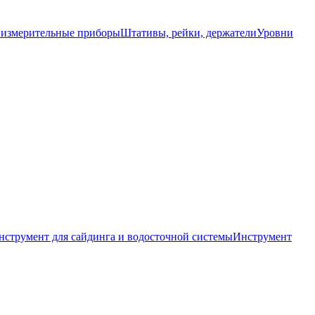
 измерительные приборы
Штативы, рейки, держатели
Уровни
нструмент для сайдинга и водосточной системы
Инструмент