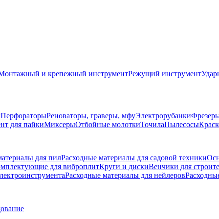
Монтажный и крепежный инструмент
Режущий инструмент
Удар
ы
Перфораторы
Реноваторы, граверы, мфу
Электрорубанки
Фрезер
нт для пайки
Миксеры
Отбойные молотки
Точила
Пылесосы
Краск
материалы для пил
Расходные материалы для садовой техники
Осн
мплектующие для виброплит
Круги и диски
Венчики для строит
электроинструмента
Расходные материалы для нейлеров
Расходны
дование