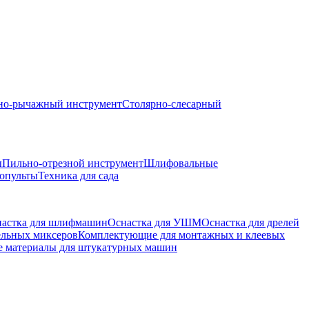
но-рычажный инструмент
Столярно-слесарный
ы
Пильно-отрезной инструмент
Шлифовальные
опульты
Техника для сада
астка для шлифмашин
Оснастка для УШМ
Оснастка для дрелей
ельных миксеров
Комплектующие для монтажных и клеевых
е материалы для штукатурных машин