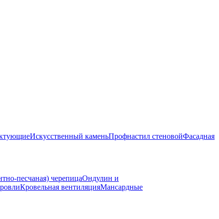
ектующие
Искусственный камень
Профнастил стеновой
Фасадная
нтно-песчаная) черепица
Ондулин и
ровли
Кровельная вентиляция
Мансардные