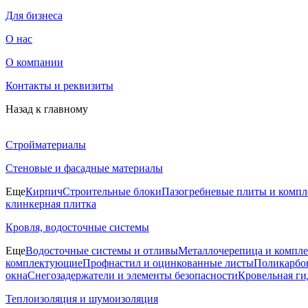
Для бизнеса
О нас
О компании
Контакты и реквизиты
Назад к главному
Стройматериалы
Стеновые и фасадные материалы
Еще
Кирпич
Строительные блоки
Пазогребневые плиты и комп
клинкерная плитка
Кровля, водосточные системы
Еще
Водосточные системы и отливы
Металлочерепица и компл
комплектующие
Профнастил и оцинкованные листы
Поликарбон
окна
Снегозадержатели и элементы безопасности
Кровельная ги
Теплоизоляция и шумоизоляция