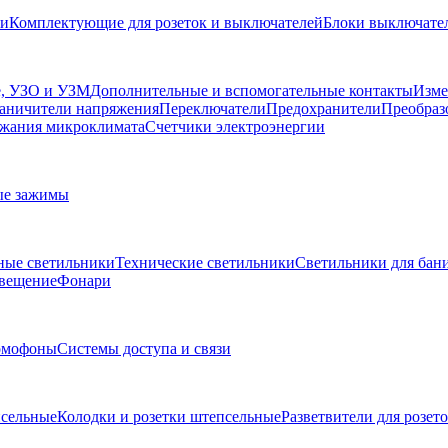
ли
Комплектующие для розеток и выключателей
Блоки выключател
, УЗО и УЗМ
Дополнительные и вспомогательные контакты
Изме
аничители напряжения
Переключатели
Предохранители
Преобраз
жания микроклимата
Счетчики электроэнергии
ые зажимы
ные светильники
Технические светильники
Светильники для бани
свещение
Фонари
омофоны
Системы доступа и связи
сельные
Колодки и розетки штепсельные
Разветвители для розет