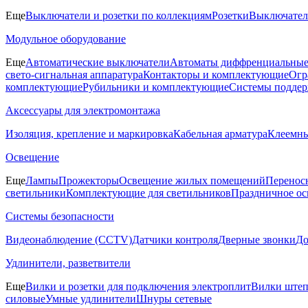
Еще
Выключатели и розетки по коллекциям
Розетки
Выключате
Модульное оборудование
Еще
Автоматические выключатели
Автоматы диффренциальные
свето-сигнальная аппаратура
Контакторы и комплектующие
Огр
комплектующие
Рубильники и комплектующие
Системы поддер
Аксессуары для электромонтажа
Изоляция, крепление и маркировка
Кабельная арматура
Клеемн
Освещение
Еще
Лампы
Прожекторы
Освещение жилых помещений
Перенос
светильники
Комплектующие для светильников
Праздничное о
Системы безопасности
Видеонаблюдение (CCTV)
Датчики контроля
Дверные звонки
Д
Удлинители, разветвители
Еще
Вилки и розетки для подключения электроплит
Вилки штеп
силовые
Умные удлинители
Шнуры сетевые