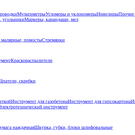
проводки
Мультиметры
Угломеры и уклономеры
Нивелиры
Прочие
, угольники
Маркеры, карандаши, мел
 малярные, помосты
Стремянки
умент
Краскораспылители
патели, скребки
иткой
Инструмент для газобетона
Инструмент для гипсокартона
И
Электротехнический инструмент
умага наждачная
Шкурка, губки, блоки шлифовальные