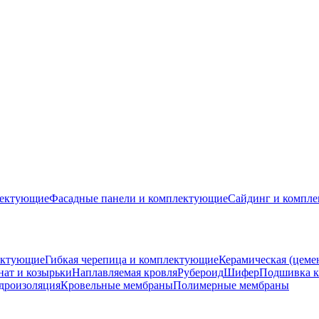
лектующие
Фасадные панели и комплектующие
Сайдинг и компл
ектующие
Гибкая черепица и комплектующие
Керамическая (цеме
ат и козырьки
Наплавляемая кровля
Рубероид
Шифер
Подшивка к
дроизоляция
Кровельные мембраны
Полимерные мембраны