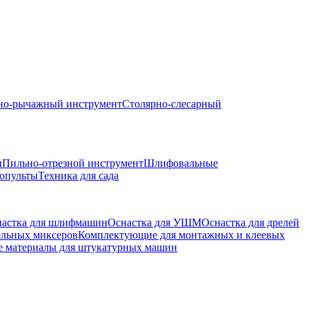
но-рычажный инструмент
Столярно-слесарный
ы
Пильно-отрезной инструмент
Шлифовальные
опульты
Техника для сада
астка для шлифмашин
Оснастка для УШМ
Оснастка для дрелей
ельных миксеров
Комплектующие для монтажных и клеевых
е материалы для штукатурных машин