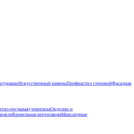
ектующие
Искусственный камень
Профнастил стеновой
Фасадная
нтно-песчаная) черепица
Ондулин и
ровли
Кровельная вентиляция
Мансардные