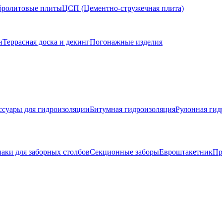
ролитовые плиты
ЦСП (Цементно-стружечная плита)
н
Террасная доска и декинг
Погонажные изделия
ссуары для гидроизоляции
Битумная гидроизоляция
Рулонная гид
аки для заборных столбов
Секционные заборы
Евроштакетник
Пр