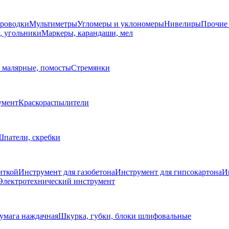
проводки
Мультиметры
Угломеры и уклономеры
Нивелиры
Прочие
, угольники
Маркеры, карандаши, мел
 малярные, помосты
Стремянки
умент
Краскораспылители
патели, скребки
иткой
Инструмент для газобетона
Инструмент для гипсокартона
И
Электротехнический инструмент
умага наждачная
Шкурка, губки, блоки шлифовальные