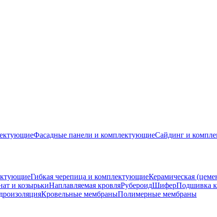
лектующие
Фасадные панели и комплектующие
Сайдинг и компл
ектующие
Гибкая черепица и комплектующие
Керамическая (цеме
ат и козырьки
Наплавляемая кровля
Рубероид
Шифер
Подшивка к
дроизоляция
Кровельные мембраны
Полимерные мембраны