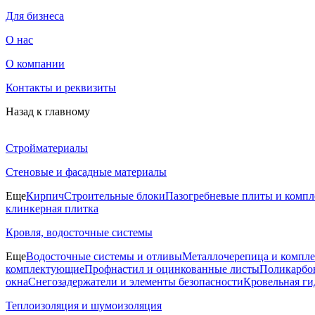
Для бизнеса
О нас
О компании
Контакты и реквизиты
Назад к главному
Стройматериалы
Стеновые и фасадные материалы
Еще
Кирпич
Строительные блоки
Пазогребневые плиты и комп
клинкерная плитка
Кровля, водосточные системы
Еще
Водосточные системы и отливы
Металлочерепица и компл
комплектующие
Профнастил и оцинкованные листы
Поликарбон
окна
Снегозадержатели и элементы безопасности
Кровельная ги
Теплоизоляция и шумоизоляция