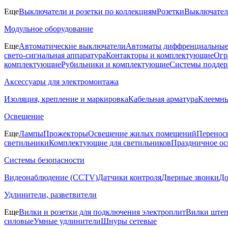
Еще
Выключатели и розетки по коллекциям
Розетки
Выключате
Модульное оборудование
Еще
Автоматические выключатели
Автоматы диффренциальные
свето-сигнальная аппаратура
Контакторы и комплектующие
Огр
комплектующие
Рубильники и комплектующие
Системы поддер
Аксессуары для электромонтажа
Изоляция, крепление и маркировка
Кабельная арматура
Клеемн
Освещение
Еще
Лампы
Прожекторы
Освещение жилых помещений
Перенос
светильники
Комплектующие для светильников
Праздничное о
Системы безопасности
Видеонаблюдение (CCTV)
Датчики контроля
Дверные звонки
Д
Удлинители, разветвители
Еще
Вилки и розетки для подключения электроплит
Вилки штеп
силовые
Умные удлинители
Шнуры сетевые