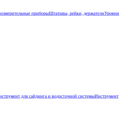
 измерительные приборы
Штативы, рейки, держатели
Уровни
нструмент для сайдинга и водосточной системы
Инструмент