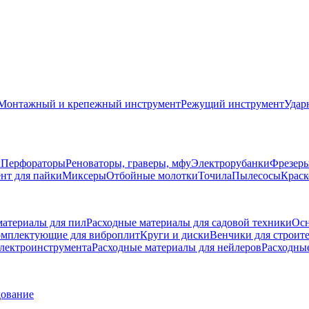
Монтажный и крепежный инструмент
Режущий инструмент
Удар
ы
Перфораторы
Реноваторы, граверы, мфу
Электрорубанки
Фрезер
нт для пайки
Миксеры
Отбойные молотки
Точила
Пылесосы
Краск
материалы для пил
Расходные материалы для садовой техники
Осн
мплектующие для виброплит
Круги и диски
Венчики для строит
электроинструмента
Расходные материалы для нейлеров
Расходны
дование