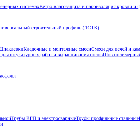
женерных системах
Ветро-влагозащита и пароизоляция кровли и 
ниверсальный строительный профиль (ЛСТК)
Шпаклевки
Кладочные и монтажные смеси
Смеси для печей и ка
для штукатурных работ и выравнивания полов
Шов полимерны
 асфальт
льной
Трубы ВГП и электросварные
Трубы профильные стальные
ли