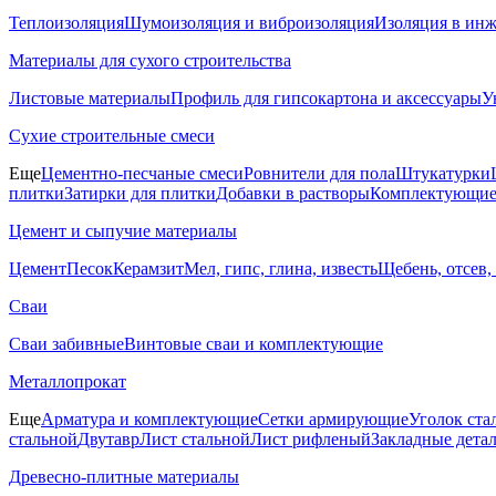
Теплоизоляция
Шумоизоляция и виброизоляция
Изоляция в ин
Материалы для сухого строительства
Листовые материалы
Профиль для гипсокартона и аксессуары
У
Сухие строительные смеси
Еще
Цементно-песчаные смеси
Ровнители для пола
Штукатурки
плитки
Затирки для плитки
Добавки в растворы
Комплектующие 
Цемент и сыпучие материалы
Цемент
Песок
Керамзит
Мел, гипс, глина, известь
Щебень, отсев,
Сваи
Сваи забивные
Винтовые сваи и комплектующие
Металлопрокат
Еще
Арматура и комплектующие
Сетки армирующие
Уголок ста
стальной
Двутавр
Лист стальной
Лист рифленый
Закладные дета
Древесно-плитные материалы