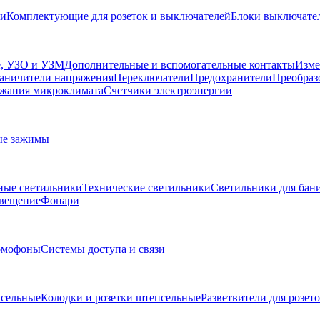
ли
Комплектующие для розеток и выключателей
Блоки выключател
, УЗО и УЗМ
Дополнительные и вспомогательные контакты
Изме
аничители напряжения
Переключатели
Предохранители
Преобраз
жания микроклимата
Счетчики электроэнергии
ые зажимы
ные светильники
Технические светильники
Светильники для бани
свещение
Фонари
омофоны
Системы доступа и связи
сельные
Колодки и розетки штепсельные
Разветвители для розет