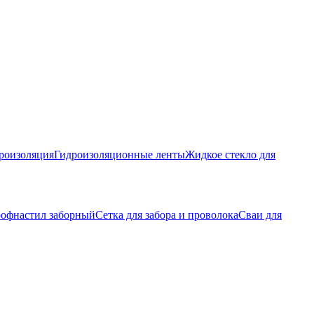
роизоляция
Гидроизоляционные ленты
Жидкое стекло для
офнастил заборный
Сетка для забора и проволока
Сваи для