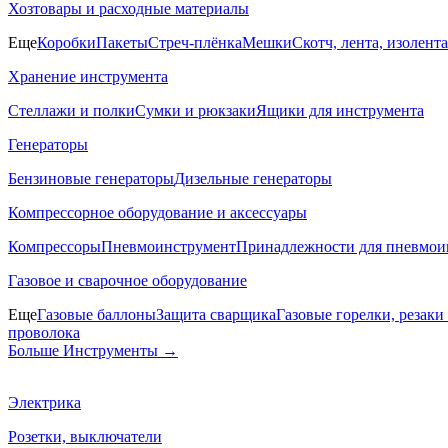
Хозтовары и расходные материалы
Еще
Коробки
Пакеты
Стреч-плёнка
Мешки
Скотч, лента, изолента
Хранение инструмента
Стеллажи и полки
Сумки и рюкзаки
Ящики для инструмента
Генераторы
Бензиновые генераторы
Дизельные генераторы
Компрессорное оборудование и аксессуары
Компрессоры
Пневмоинструмент
Принадлежности для пневмои
Газовое и сварочное оборудование
Еще
Газовые баллоны
Защита сварщика
Газовые горелки, резак
проволока
Больше Инструменты
→
Электрика
Розетки, выключатели