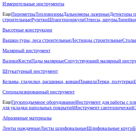
Измерительные инструменты
Еще
Пирометры
Тепловизоры
Дальномеры лазерные
Детекторы 
строительные
Рулетки
Штангенциркули
Отвесы, шнуры
Линейки
Высотные конструкции
Вышки-туры, леса строительные
Лестницы строительные
Столы
Малярный инструмент
Валики
Кисти
Пады малярные
Сопутствующий малярный инстр
Штукатурный инструмент
Кельмы, гладилки, расшивки, ковши
Правила
Терки, полутерки
Ш
Специализированный инструмент
Еще
Грузоподъемное оборудование
Инструмент для работы с пл
для укладки напольных покрытий
Инструмент сантехнический
Абразивные материалы
Ленты наждачные
Листы шлифовальные
Шлифовальные круги
Б