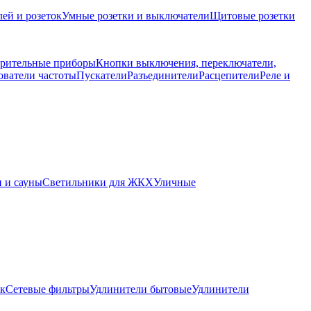
ей и розеток
Умные розетки и выключатели
Щитовые розетки
рительные приборы
Кнопки выключения, переключатели,
ователи частоты
Пускатели
Разъединители
Расцепители
Реле и
 и сауны
Светильники для ЖКХ
Уличные
ок
Сетевые фильтры
Удлинители бытовые
Удлинители