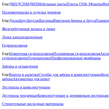
Еще
ДВП
ДСП
МДВП
Мебельные щиты
Плиты OSB-3
Фанера
Фиб
Пиломатериалы и отделка деревом
Еще
Доски
Брус
Брусок
Вагонка
Имитация бревна и бруса
Планке
Железобетонные кольца и люки
Люки канализационные
Гидроизоляция
Еще
Цементная гидроизоляция
Полимерная гидроизоляция
Аксе
гидроизоляции
Гидрошпонки
Профилированные мембраны
Заборы и ограждения
Еще
Ворота и калитки
Столбы для забора и комплектующие
Колп
забора
Автоматика для ворот
Лестницы и комплектующие
Лестницы чердачные
Комплектующие к деревянным лестницам
Строительные расходные материалы