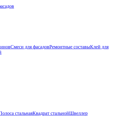
фасадов
минов
Смеси для фасадов
Ремонтные составы
Клей для
й
Полоса стальная
Квадрат стальной
Швеллер