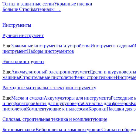
Тенты и защитные сетки
Укрывные пленки
Больше Стройматериалы
→
Инструменты
Ручной инструмент
Еще
Зажимные инструменты и устройства
Инструмент садовый
инструмент
Наборы инструментов
Электроинструмент
Еще
Аккумуляторный электроинструмент
Дрели и шуруповерт
машины
Строительные пистолеты
Фены строительные
Инструме
Расходные материалы к электроинструменту
Еще
Масла и смазки
Аккумуляторы для инструмента
Расходные 
и перфораторов
Биты для шуруповерта
Оснастка для фрезеров
Ко
пистолетов
Комплектующие к пылесосам
Коронки
Насадки для 
Силовая, строительная техника и комплектующие
Бетономешалки
Виброплиты и комплектующие
Станки и обору