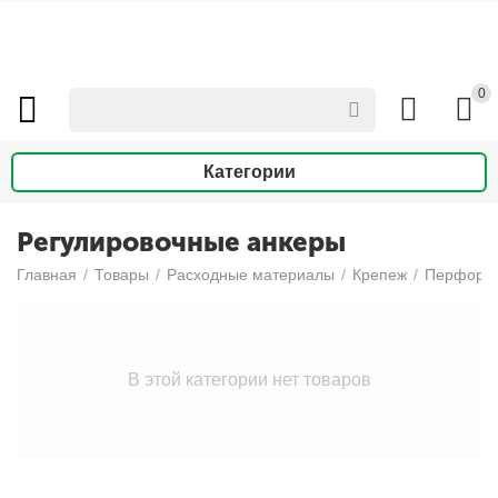
0
Категории
Регулировочные анкеры
Главная
/
Товары
/
Расходные материалы
/
Крепеж
/
Перфорир
В этой категории нет товаров