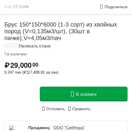
Поделиться
КОД:
УТ-11398
Брус 150*150*6000 (1-3 сорт) из хвойных
пород (V=0,135м3/шт), (30шт в
пачке),V=4,05м3/пач
Написать отзыв
в наличии
₽
29,000
00
0.247 пач (
₽
117,408.91
за пач)
В корзину
Отложить
Сравнить
Продавец:
ООО "СибНорд"