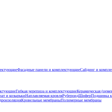
лектующие
Фасадные панели и комплектующие
Сайдинг и компл
ектующие
Гибкая черепица и комплектующие
Керамическая (цеме
ат и козырьки
Наплавляемая кровля
Рубероид
Шифер
Подшивка к
дроизоляция
Кровельные мембраны
Полимерные мембраны