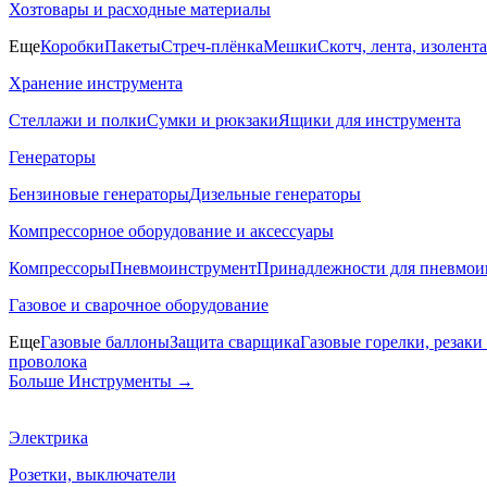
Хозтовары и расходные материалы
Еще
Коробки
Пакеты
Стреч-плёнка
Мешки
Скотч, лента, изолента
Хранение инструмента
Стеллажи и полки
Сумки и рюкзаки
Ящики для инструмента
Генераторы
Бензиновые генераторы
Дизельные генераторы
Компрессорное оборудование и аксессуары
Компрессоры
Пневмоинструмент
Принадлежности для пневмои
Газовое и сварочное оборудование
Еще
Газовые баллоны
Защита сварщика
Газовые горелки, резак
проволока
Больше Инструменты
→
Электрика
Розетки, выключатели