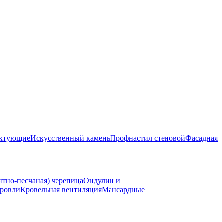
ектующие
Искусственный камень
Профнастил стеновой
Фасадная
нтно-песчаная) черепица
Ондулин и
ровли
Кровельная вентиляция
Мансардные