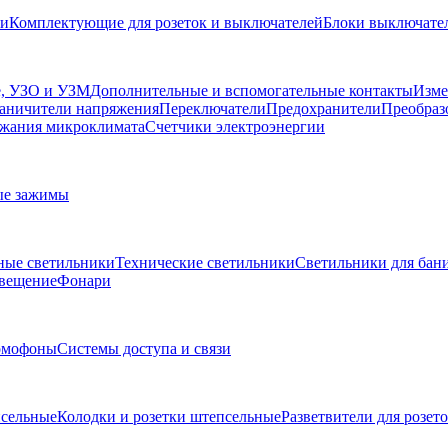
ли
Комплектующие для розеток и выключателей
Блоки выключател
, УЗО и УЗМ
Дополнительные и вспомогательные контакты
Изме
аничители напряжения
Переключатели
Предохранители
Преобраз
жания микроклимата
Счетчики электроэнергии
ые зажимы
ные светильники
Технические светильники
Светильники для бани
свещение
Фонари
омофоны
Системы доступа и связи
сельные
Колодки и розетки штепсельные
Разветвители для розет