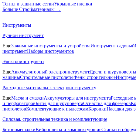
Тенты и защитные сетки
Укрывные пленки
Больше Стройматериалы
→
Инструменты
Ручной инструмент
Еще
Зажимные инструменты и устройства
Инструмент садовый
инструмент
Наборы инструментов
Электроинструмент
Еще
Аккумуляторный электроинструмент
Дрели и шуруповерт
машины
Строительные пистолеты
Фены строительные
Инструме
Расходные материалы к электроинструменту
Еще
Масла и смазки
Аккумуляторы для инструмента
Расходные 
и перфораторов
Биты для шуруповерта
Оснастка для фрезеров
Ко
пистолетов
Комплектующие к пылесосам
Коронки
Насадки для 
Силовая, строительная техника и комплектующие
Бетономешалки
Виброплиты и комплектующие
Станки и обору