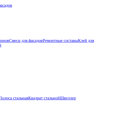
фасадов
минов
Смеси для фасадов
Ремонтные составы
Клей для
й
Полоса стальная
Квадрат стальной
Швеллер