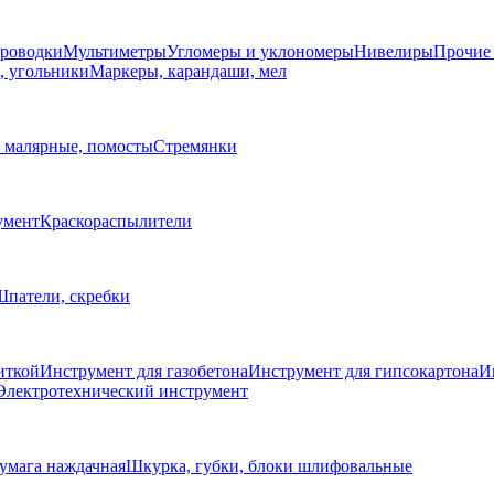
проводки
Мультиметры
Угломеры и уклономеры
Нивелиры
Прочие
, угольники
Маркеры, карандаши, мел
 малярные, помосты
Стремянки
умент
Краскораспылители
патели, скребки
иткой
Инструмент для газобетона
Инструмент для гипсокартона
И
Электротехнический инструмент
умага наждачная
Шкурка, губки, блоки шлифовальные