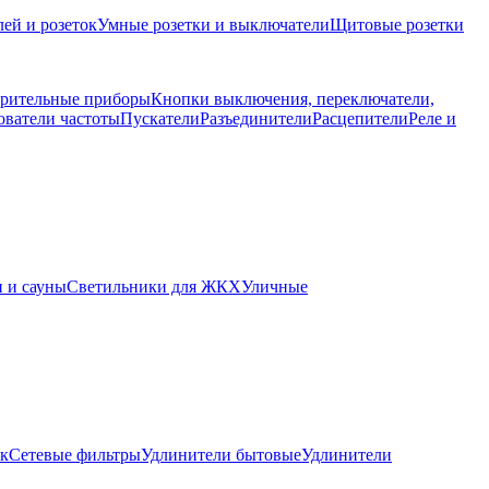
ей и розеток
Умные розетки и выключатели
Щитовые розетки
рительные приборы
Кнопки выключения, переключатели,
ователи частоты
Пускатели
Разъединители
Расцепители
Реле и
 и сауны
Светильники для ЖКХ
Уличные
ок
Сетевые фильтры
Удлинители бытовые
Удлинители