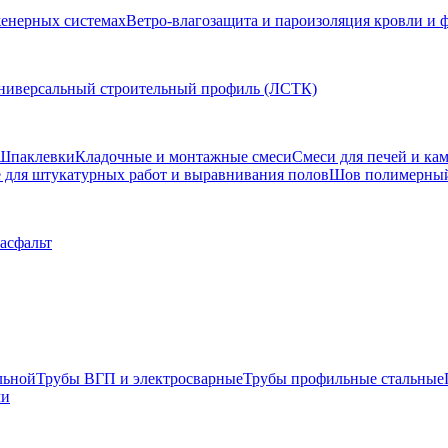
женерных системах
Ветро-влагозащита и пароизоляция кровли и 
ниверсальный строительный профиль (ЛСТК)
Шпаклевки
Кладочные и монтажные смеси
Смеси для печей и ка
для штукатурных работ и выравнивания полов
Шов полимерны
 асфальт
льной
Трубы ВГП и электросварные
Трубы профильные стальные
ли