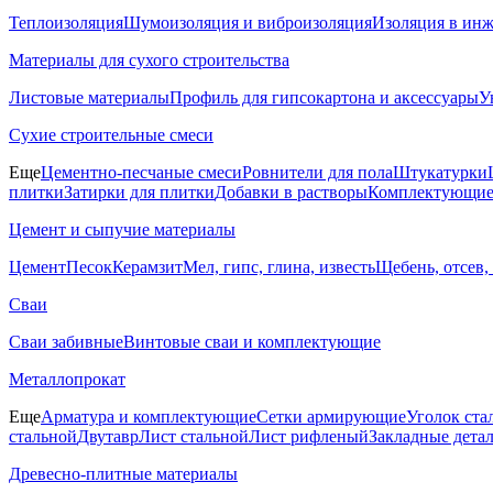
Теплоизоляция
Шумоизоляция и виброизоляция
Изоляция в ин
Материалы для сухого строительства
Листовые материалы
Профиль для гипсокартона и аксессуары
У
Сухие строительные смеси
Еще
Цементно-песчаные смеси
Ровнители для пола
Штукатурки
плитки
Затирки для плитки
Добавки в растворы
Комплектующие 
Цемент и сыпучие материалы
Цемент
Песок
Керамзит
Мел, гипс, глина, известь
Щебень, отсев,
Сваи
Сваи забивные
Винтовые сваи и комплектующие
Металлопрокат
Еще
Арматура и комплектующие
Сетки армирующие
Уголок ста
стальной
Двутавр
Лист стальной
Лист рифленый
Закладные дета
Древесно-плитные материалы