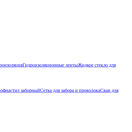
роизоляция
Гидроизоляционные ленты
Жидкое стекло для
офнастил заборный
Сетка для забора и проволока
Сваи для