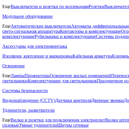
Еще
Выключатели и розетки по коллекциям
Розетки
Выключате
Модульное оборудование
Еще
Автоматические выключатели
Автоматы диффренциальные
свето-сигнальная аппаратура
Контакторы и комплектующие
Огр
комплектующие
Рубильники и комплектующие
Системы поддер
Аксессуары для электромонтажа
Изоляция, крепление и маркировка
Кабельная арматура
Клеемн
Освещение
Еще
Лампы
Прожекторы
Освещение жилых помещений
Перенос
светильники
Комплектующие для светильников
Праздничное о
Системы безопасности
Видеонаблюдение (CCTV)
Датчики контроля
Дверные звонки
Д
Удлинители, разветвители
Еще
Вилки и розетки для подключения электроплит
Вилки штеп
силовые
Умные удлинители
Шнуры сетевые