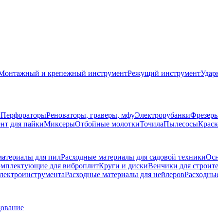
Монтажный и крепежный инструмент
Режущий инструмент
Удар
ы
Перфораторы
Реноваторы, граверы, мфу
Электрорубанки
Фрезер
нт для пайки
Миксеры
Отбойные молотки
Точила
Пылесосы
Краск
материалы для пил
Расходные материалы для садовой техники
Осн
мплектующие для виброплит
Круги и диски
Венчики для строит
электроинструмента
Расходные материалы для нейлеров
Расходны
дование