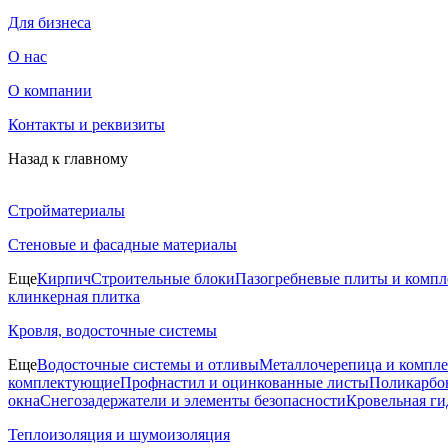
Для бизнеса
О нас
О компании
Контакты и реквизиты
Назад к главному
Стройматериалы
Стеновые и фасадные материалы
Еще
Кирпич
Строительные блоки
Пазогребневые плиты и комп
клинкерная плитка
Кровля, водосточные системы
Еще
Водосточные системы и отливы
Металлочерепица и компл
комплектующие
Профнастил и оцинкованные листы
Поликарбон
окна
Снегозадержатели и элементы безопасности
Кровельная ги
Теплоизоляция и шумоизоляция