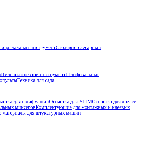
но-рычажный инструмент
Столярно-слесарный
ы
Пильно-отрезной инструмент
Шлифовальные
опульты
Техника для сада
астка для шлифмашин
Оснастка для УШМ
Оснастка для дрелей
ельных миксеров
Комплектующие для монтажных и клеевых
е материалы для штукатурных машин