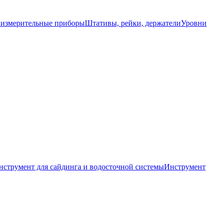
 измерительные приборы
Штативы, рейки, держатели
Уровни
нструмент для сайдинга и водосточной системы
Инструмент