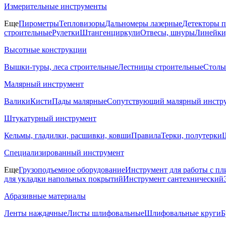
Измерительные инструменты
Еще
Пирометры
Тепловизоры
Дальномеры лазерные
Детекторы 
строительные
Рулетки
Штангенциркули
Отвесы, шнуры
Линейки
Высотные конструкции
Вышки-туры, леса строительные
Лестницы строительные
Столы
Малярный инструмент
Валики
Кисти
Пады малярные
Сопутствующий малярный инстр
Штукатурный инструмент
Кельмы, гладилки, расшивки, ковши
Правила
Терки, полутерки
Ш
Специализированный инструмент
Еще
Грузоподъемное оборудование
Инструмент для работы с пл
для укладки напольных покрытий
Инструмент сантехнический
Абразивные материалы
Ленты наждачные
Листы шлифовальные
Шлифовальные круги
Б