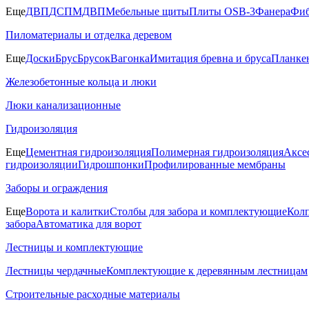
Еще
ДВП
ДСП
МДВП
Мебельные щиты
Плиты OSB-3
Фанера
Фиб
Пиломатериалы и отделка деревом
Еще
Доски
Брус
Брусок
Вагонка
Имитация бревна и бруса
Планке
Железобетонные кольца и люки
Люки канализационные
Гидроизоляция
Еще
Цементная гидроизоляция
Полимерная гидроизоляция
Аксе
гидроизоляции
Гидрошпонки
Профилированные мембраны
Заборы и ограждения
Еще
Ворота и калитки
Столбы для забора и комплектующие
Колп
забора
Автоматика для ворот
Лестницы и комплектующие
Лестницы чердачные
Комплектующие к деревянным лестницам
Строительные расходные материалы