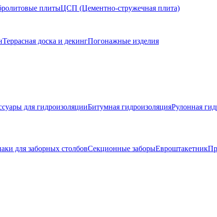
ролитовые плиты
ЦСП (Цементно-стружечная плита)
н
Террасная доска и декинг
Погонажные изделия
ссуары для гидроизоляции
Битумная гидроизоляция
Рулонная гид
аки для заборных столбов
Секционные заборы
Евроштакетник
Пр